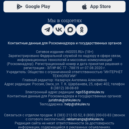
Google Play
App Store
Мы в соцсетях
Контактные данные для Роскомнадзора и государственных органов
Сетевое издание «NGS55.RU» (18+)
Зарегистрировано Федеральной службой по надзору в сфере связи,
информационных технологий и массовых коммуникаций
(Роскомнадзор). Регистрационный номер и дата принятия решения о
регистрации - ЭЛ № ФС 77 - 78819 от 07.08.2020 г.
Учредитель: Общество с ограниченной ответственностью "ИНТЕРНЕТ
ТЕХНОЛОГИИ"
Главный редактор: Назарчук Ангелина Алексеевна
Адрес редакции: Россия, Омск, ул. Т. К. Щербанева, 25, офис 402, телефон
8 (3812) 38-08-69
Электронный адрес редакции:
ngs55@shkulev.ru
Контактные данные для Роскомнадзора и государственных органов:
juristnsk@shkulev.ru
Техподдержка:
help@shkulev.ru
Связаться с отделом продаж: 8 (383) 212-52-52, 8 (800) 200-03-83 (звонок
с сотового бесплатный),
reklamangs@shkulev.ru
Редакция сайта не несет ответственности за достоверность
информации, содержащейся в рекламных объявлениях.