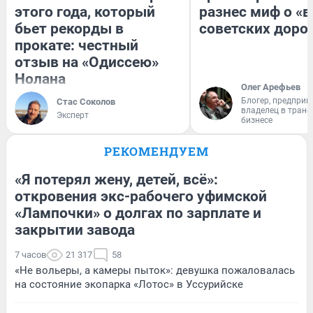
этого года, который
разнес миф о «
бьет рекорды в
советских доро
прокате: честный
отзыв на «Одиссею»
Нолана
Олег Арефьев
Блогер, предприн
Стас Соколов
владелец в тран
Эксперт
бизнесе
РЕКОМЕНДУЕМ
«Я потерял жену, детей, всё»:
откровения экс-рабочего уфимской
«Лампочки» о долгах по зарплате и
закрытии завода
7 часов
21 317
58
«Не вольеры, а камеры пыток»: девушка пожаловалась
на состояние экопарка «Лотос» в Уссурийске