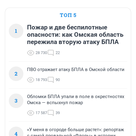
ТОП 5
Пожар и две беспилотные
1
опасности: как Омская область
пережила вторую атаку БПЛА
28 730
22
ПВО отражает атаку БПЛА в Омской области
2
18 793
90
Обломки БПЛА упали в поле в окрестностях
3
Омска — вспыхнул пожар
17 587
39
«У меня в огороде больше растет»: репортаж
4
с самой провальной «Флоры» в истории