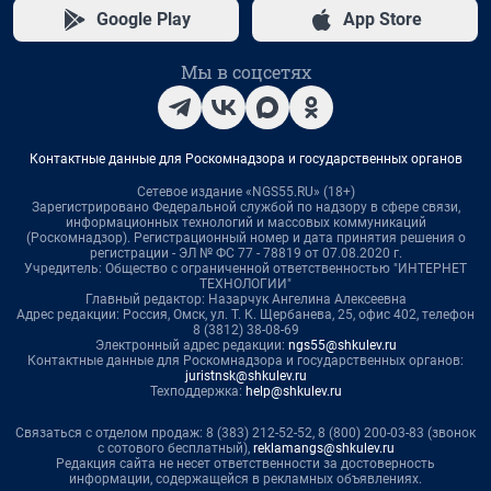
Google Play
App Store
Мы в соцсетях
Контактные данные для Роскомнадзора и государственных органов
Сетевое издание «NGS55.RU» (18+)
Зарегистрировано Федеральной службой по надзору в сфере связи,
информационных технологий и массовых коммуникаций
(Роскомнадзор). Регистрационный номер и дата принятия решения о
регистрации - ЭЛ № ФС 77 - 78819 от 07.08.2020 г.
Учредитель: Общество с ограниченной ответственностью "ИНТЕРНЕТ
ТЕХНОЛОГИИ"
Главный редактор: Назарчук Ангелина Алексеевна
Адрес редакции: Россия, Омск, ул. Т. К. Щербанева, 25, офис 402, телефон
8 (3812) 38-08-69
Электронный адрес редакции:
ngs55@shkulev.ru
Контактные данные для Роскомнадзора и государственных органов:
juristnsk@shkulev.ru
Техподдержка:
help@shkulev.ru
Связаться с отделом продаж: 8 (383) 212-52-52, 8 (800) 200-03-83 (звонок
с сотового бесплатный),
reklamangs@shkulev.ru
Редакция сайта не несет ответственности за достоверность
информации, содержащейся в рекламных объявлениях.