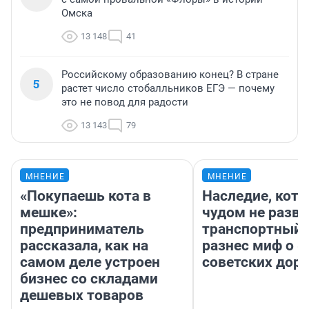
Омска
13 148
41
Российскому образованию конец? В стране
5
растет число стобалльников ЕГЭ — почему
это не повод для радости
13 143
79
МНЕНИЕ
МНЕНИЕ
«Покупаешь кота в
Наследие, кото
мешке»:
чудом не разва
предприниматель
транспортный 
рассказала, как на
разнес миф о 
самом деле устроен
советских доро
бизнес со складами
дешевых товаров