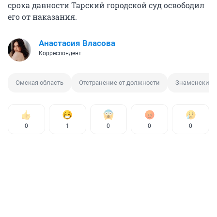
срока давности Тарский городской суд освободил
его от наказания.
Анастасия Власова
Корреспондент
Омская область
Отстранение от должности
Знаменский 
0
1
0
0
0