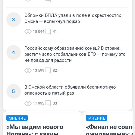
Обломки БПЛА упали в поле в окрестностях
3
Омска — вспыхнул пожар
18 044
41
Российскому образованию конец? В стране
4
растет число стобалльников ЕГЭ — почему это
не повод для радости
13 599
82
В Омской области объявили беспилотную
5
опасность в пятый раз
11 993
33
МНЕНИЕ
МНЕНИЕ
«Мы видим нового
«Финал не совпа
Нолана»: с каким
ожиданиями»: с