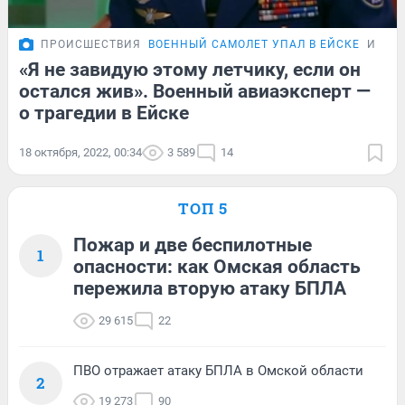
ПРОИСШЕСТВИЯ
ВОЕННЫЙ САМОЛЕТ УПАЛ В ЕЙСКЕ
ИНТЕ
«Я не завидую этому летчику, если он
остался жив». Военный авиаэксперт —
о трагедии в Ейске
18 октября, 2022, 00:34
3 589
14
ТОП 5
Пожар и две беспилотные
1
опасности: как Омская область
пережила вторую атаку БПЛА
29 615
22
ПВО отражает атаку БПЛА в Омской области
2
19 273
90