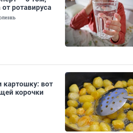
 от ротавируса
олезнь
 картошку: вот
ящей корочки