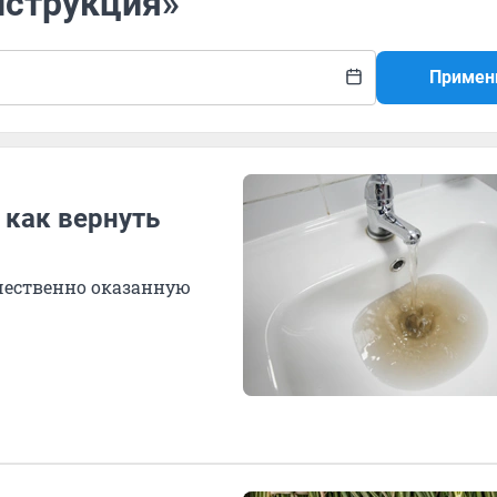
нструкция»
Примен
 как вернуть
ачественно оказанную