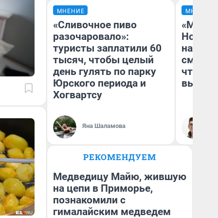
МНЕНИЕ
МНЕНИЕ
«Сливочное пиво
«Мы ви
разочаровало»:
Нолана
туристы заплатили 60
настро
тысяч, чтобы целый
смотре
день гулять по парку
чтобы 
Юрского периода и
выгляд
Хогвартсу
Яна Шаламова
На
РЕКОМЕНДУЕМ
Медведицу Майю, жившую
на цепи в Приморье,
познакомили с
гималайским медведем