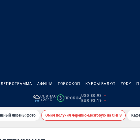
ЕЛЕПРОГРАММА
АФИША
ГОРОСКОП
КУРСЫ ВАЛЮТ
ZODY
П
USD 80,93
СЕЙЧАС
3
ПРОБКИ
+20°C
EUR 93,19
ощный ливень: фото
Омич получил черепно-мозговую на ОНПЗ
Кафе