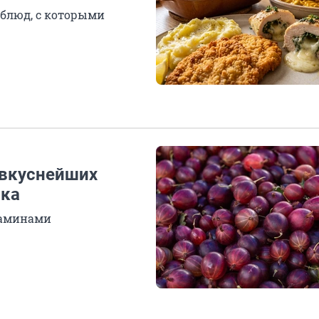
 блюд, с которыми
 вкуснейших
ика
итаминами