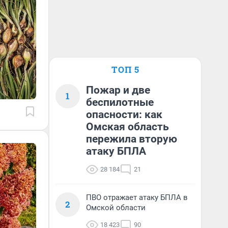
ТОП 5
Пожар и две
1
беспилотные
опасности: как
Омская область
пережила вторую
атаку БПЛА
28 184
21
ПВО отражает атаку БПЛА в
2
Омской области
18 423
90