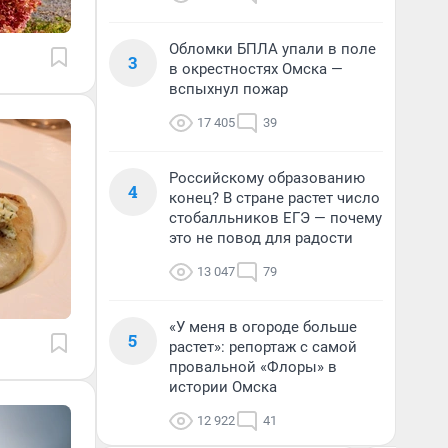
Обломки БПЛА упали в поле
3
в окрестностях Омска —
вспыхнул пожар
17 405
39
Российскому образованию
4
конец? В стране растет число
стобалльников ЕГЭ — почему
это не повод для радости
13 047
79
«У меня в огороде больше
5
растет»: репортаж с самой
провальной «Флоры» в
истории Омска
12 922
41