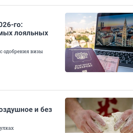
026-го:
амых лояльных
нс одобрения визы
оздушное и без
булках