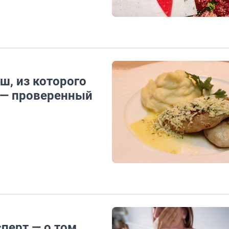
ш, из которого
, — проверенный
перт — о том,