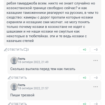
ребзя гамарджоба всем. никто не знает случайно но 
козокстанской границе свободно сейчас? и как 
казацкие таможенники реагируют на русских, в чем то 
сходство: камеры с дорог пропали которые козаки 
охраняли и козацкие сми молчат. не могу понять 
только почему козаки в козокстане не ходят с 
шашками и не наши козаки не смуглые как 
некоторые в тюбетейках. эти и те ведь козаки с 
казачьих степей
+0
–0
ОТВЕТИТЬ
3
Гость
18 октября 2022, 21:49
Сколько выпила перед тем как писать
+0
–0
ОТВЕТИТЬ
Гость
18 октября 2022, 21:57
Пиши трезвой
+0
–0
ОТВЕТИТЬ