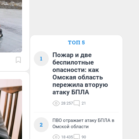
ТОП 5
Пожар и две
1
беспилотные
опасности: как
Омская область
пережила вторую
атаку БПЛА
28 257
21
ПВО отражает атаку БПЛА в
2
Омской области
18 435
90