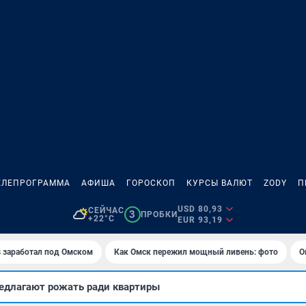
ЕЛЕПРОГРАММА
АФИША
ГОРОСКОП
КУРСЫ ВАЛЮТ
ZODY
П
USD 80,93
СЕЙЧАС
3
ПРОБКИ
+22°C
EUR 93,19
es заработал под Омском
Как Омск пережил мощный ливень: фото
О
едлагают рожать ради квартиры