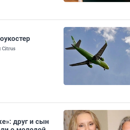
лоукостер
Citrus
е»: друг и сын
али о молодой