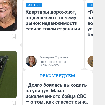
МНЕНИЕ
МНЕНИЕ
Квартиры дорожают,
«Город
но дешевеют: почему
паперт
рынок недвижимости
возмут
сейчас такой странный
устано
Высоцк
Екатерина Торопова
Иг
директор агентства
Ис
недвижимости
РЕКОМЕНДУЕМ
«Долго боялась выходить
на улицу». Мама
искалеченного бойца СВО
— о том, как спасает сына,