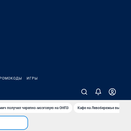
РОМОКОДЫ
ИГРЫ
мич получил черепно-мозговую на ОНПЗ
Кафе на Левобережье выгорело