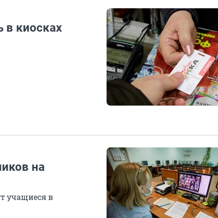
 в киосках
ников на
ут учащиеся в