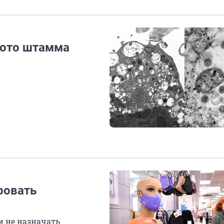
фото штамма
фовать
и не назначать