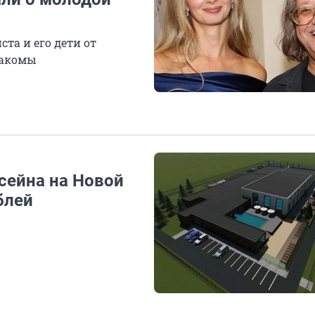
та и его дети от
накомы
сейна на Новой
блей