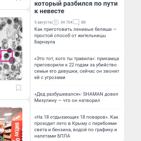
который разбился по пути
к невесте
5 августа
34 704
88
Как приготовить ленивые беляши —
простой способ от жительницы
Барнаула
«Это тот, кого ты травила»: прикамца
приговорили к 22 годам за убийство
семьи его девушки, сейчас он звонит
ей с угрозами
«Дед разбушевался»: SHAMAN довел
Мизулину — что он натворил
«На 18 отдыхающих 18 поваров». Как
проходит лето в Крыму с перебоями
света и бензина, водой по графику и
налетами БПЛА