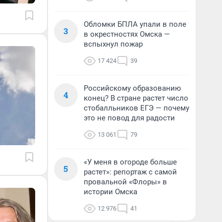
Обломки БПЛА упали в поле
3
в окрестностях Омска —
вспыхнул пожар
17 424
39
Российскому образованию
4
конец? В стране растет число
стобалльников ЕГЭ — почему
это не повод для радости
13 061
79
«У меня в огороде больше
5
растет»: репортаж с самой
провальной «Флоры» в
истории Омска
12 976
41