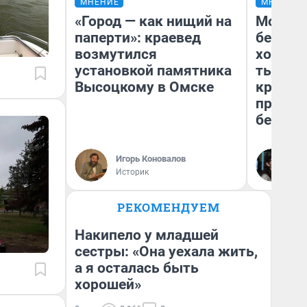
МНЕНИЕ
МНЕНИЕ
«Город — как нищий на
Мой ба
паперти»: краевед
береже
возмутился
хотела 
установкой памятника
тысяч,
Высоцкому в Омске
кредит,
приеха
безопа
Игорь Коновалов
Кс
Историк
Ав
РЕКОМЕНДУЕМ
Накипело у младшей
сестры: «Она уехала жить,
а я осталась быть
хорошей»