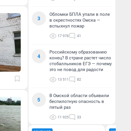
Обломки БПЛА упали в поле
3
в окрестностях Омска —
вспыхнул пожар
17 978
41
Российскому образованию
4
конец? В стране растет число
стобалльников ЕГЭ — почему
это не повод для радости
13 511
82
В Омской области объявили
5
беспилотную опасность в
пятый раз
11 925
33