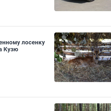
денному лосенку
а Кузю