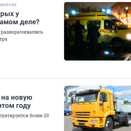
МНЕНИЕ
орых у
самом деле?
к разворачивались
тра
 на новую
этом году
уатируется более 20