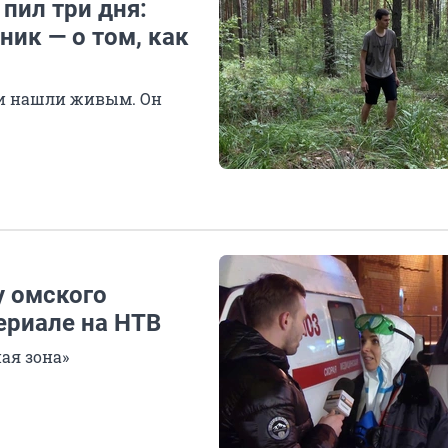
 пил три дня:
ик — о том, как
 и нашли живым. Он
у омского
ериале на НТВ
ая зона»