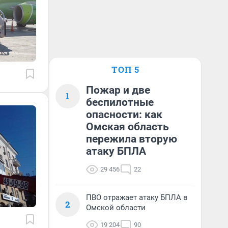
ТОП 5
Пожар и две
1
беспилотные
опасности: как
Омская область
пережила вторую
атаку БПЛА
29 456
22
ПВО отражает атаку БПЛА в
2
Омской области
19 204
90