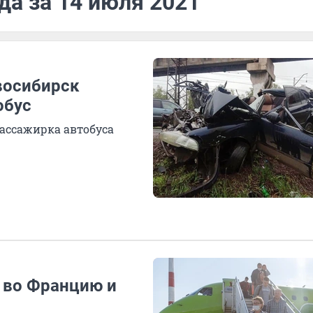
да за 14 июля 2021
восибирск
обус
пассажирка автобуса
 во Францию и