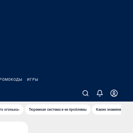
РОМОКОДЫ
ИГРЫ
го огонька»
Тюремная система и ее проблемы
Какие знаменитости 