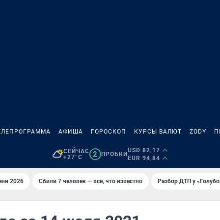
ЕЛЕПРОГРАММА
АФИША
ГОРОСКОП
КУРСЫ ВАЛЮТ
ZODY
П
USD 82,17
СЕЙЧАС
2
ПРОБКИ
+27°C
EUR 94,84
ени 2026
Сбили 7 человек — все, что известно
Разбор ДТП у «Голубо