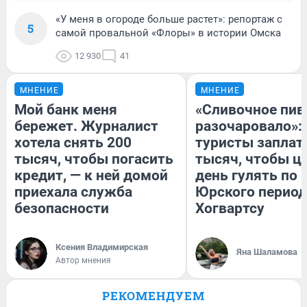
«У меня в огороде больше растет»: репортаж с
5
самой провальной «Флоры» в истории Омска
12 930
41
МНЕНИЕ
МНЕНИЕ
Мой банк меня
«Сливочное пив
бережет. Журналист
разочаровало»:
хотела снять 200
туристы заплат
тысяч, чтобы погасить
тысяч, чтобы ц
кредит, — к ней домой
день гулять по 
приехала служба
Юрского период
безопасности
Хогвартсу
Ксения Владимирская
Яна Шаламова
Автор мнения
РЕКОМЕНДУЕМ