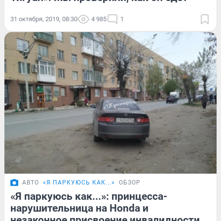
31 октября, 2019, 08:30
4 985
1
АВТО
«Я ПАРКУЮСЬ КАК...»
ОБЗОР
«Я паркуюсь как...»: принцесса-
нарушительница на Honda и
незаконное присвоение инвалидности