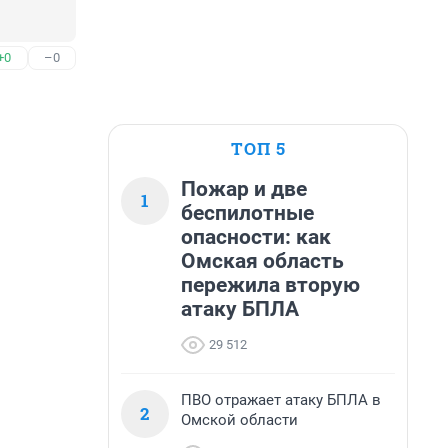
+0
–0
ТОП 5
Пожар и две
1
беспилотные
опасности: как
Омская область
пережила вторую
атаку БПЛА
29 512
ПВО отражает атаку БПЛА в
2
Омской области