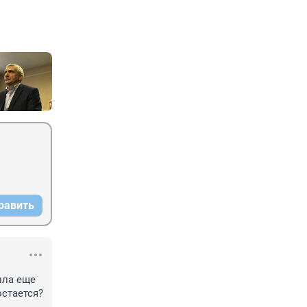
равить
ла еще 
стается? 