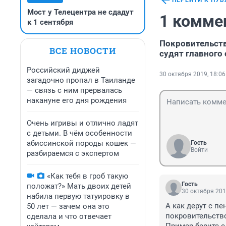
ПЕРЕЙТИ К ПУ
Мост у Телецентра не сдадут
1 комме
к 1 сентября
Покровительств
ВСЕ НОВОСТИ
судят главного
Российский диджей
30 октября 2019, 18:06
загадочно пропал в Таиланде
— связь с ним прервалась
накануне его дня рождения
Очень игривы и отлично ладят
с детьми. В чём особенности
абиссинской породы кошек —
Гость
Войти
разбираемся с экспертом
«Как тебя в гроб такую
Гость
положат?» Мать двоих детей
30 октября 201
набила первую татуировку в
А как дерут с п
50 лет — зачем она это
покровительство
сделала и что отвечает