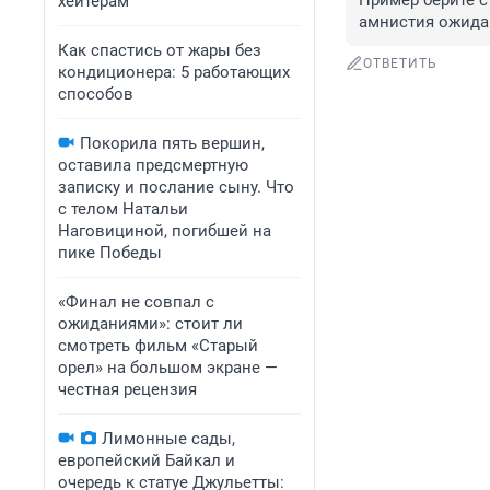
Пример берите с
хейтерам
амнистия ожид
Как спастись от жары без
ОТВЕТИТЬ
кондиционера: 5 работающих
способов
Покорила пять вершин,
оставила предсмертную
записку и послание сыну. Что
с телом Натальи
Наговициной, погибшей на
пике Победы
«Финал не совпал с
ожиданиями»: стоит ли
смотреть фильм «Старый
орел» на большом экране —
честная рецензия
Лимонные сады,
европейский Байкал и
очередь к статуе Джульетты: