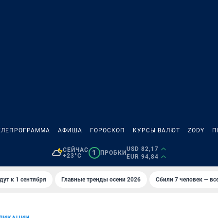
ЕЛЕПРОГРАММА
АФИША
ГОРОСКОП
КУРСЫ ВАЛЮТ
ZODY
П
USD 82,17
СЕЙЧАС
1
ПРОБКИ
+23°C
EUR 94,84
дут к 1 сентября
Главные тренды осени 2026
Сбили 7 человек — все