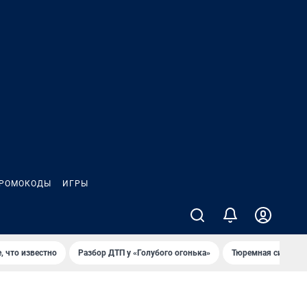
РОМОКОДЫ
ИГРЫ
, что известно
Разбор ДТП у «Голубого огонька»
Тюремная система