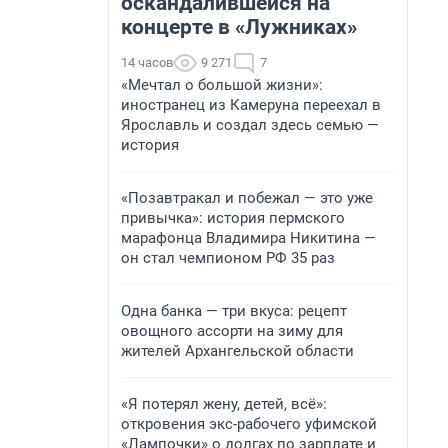
оскандалившейся на
концерте в «Лужниках»
14 часов
9 271
7
«Мечтал о большой жизни»:
иностранец из Камеруна переехал в
Ярославль и создал здесь семью —
история
«Позавтракал и побежал — это уже
привычка»: история пермского
марафонца Владимира Никитина —
он стал чемпионом РФ 35 раз
Одна банка — три вкуса: рецепт
овощного ассорти на зиму для
жителей Архангельской области
«Я потерял жену, детей, всё»:
откровения экс-рабочего уфимской
«Лампочки» о долгах по зарплате и