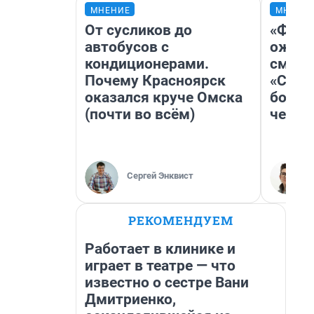
МНЕНИЕ
МНЕНИ
От сусликов до
«Фина
автобусов с
ожида
кондиционерами.
смотр
Почему Красноярск
«Стар
оказался круче Омска
больш
(почти во всём)
честн
Сергей Энквист
РЕКОМЕНДУЕМ
Работает в клинике и
играет в театре — что
известно о сестре Вани
Дмитриенко,