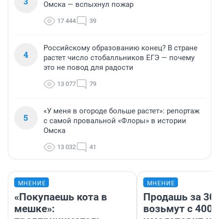
3
Омска — вспыхнул пожар
17 444
39
Российскому образованию конец? В стране
4
растет число стобалльников ЕГЭ — почему
это не повод для радости
13 077
79
«У меня в огороде больше растет»: репортаж
5
с самой провальной «Флоры» в истории
Омска
13 032
41
МНЕНИЕ
МНЕНИЕ
«Покупаешь кота в
Продашь за 300
мешке»:
возьмут с 4000