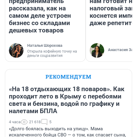
предприниматель
нам готовит н
рассказала, как на
налоговый зако
самом деле устроен
коснется импор
бизнес со складами
даже репетито
дешевых товаров
Наталья Шорохова
Анастасия Зав
Открыла кофейную точку на
деньги соцразвития
РЕКОМЕНДУЕМ
«На 18 отдыхающих 18 поваров». Как
проходит лето в Крыму с перебоями
света и бензина, водой по графику и
налетами БПЛА
4 часа
21 618
5
«Долго боялась выходить на улицу». Мама
искалеченного бойца СВО — о том, как спасает сына,