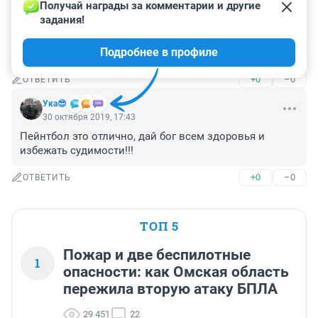
Получай награды за комментарии и другие 
Как же замечательно получается. И камера наготове. 
задания!
И снято всё так хорошо.

Есть у меня подозрение, что это спланированная 
Подробнее в профиле
провокация, ради "хайпа".
+0
–0
ОТВЕТИТЬ
Ука😎
30 октября 2019, 17:43
Пейнтбол это отлично, дай бог всем здоровья и 
избежать судимости!!!
+0
–0
ОТВЕТИТЬ
ТОП 5
Пожар и две беспилотные
1
опасности: как Омская область
пережила вторую атаку БПЛА
29 451
22