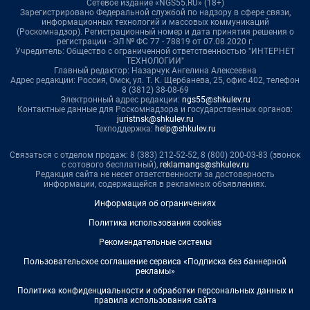
Сетевое издание «NGS55.RU» (18+)
Зарегистрировано Федеральной службой по надзору в сфере связи,
информационных технологий и массовых коммуникаций
(Роскомнадзор). Регистрационный номер и дата принятия решения о
регистрации - ЭЛ № ФС 77 - 78819 от 07.08.2020 г.
Учредитель: Общество с ограниченной ответственностью "ИНТЕРНЕТ
ТЕХНОЛОГИИ"
Главный редактор: Назарчук Ангелина Алексеевна
Адрес редакции: Россия, Омск, ул. Т. К. Щербанева, 25, офис 402, телефон
8 (3812) 38-08-69
Электронный адрес редакции:
ngs55@shkulev.ru
Контактные данные для Роскомнадзора и государственных органов:
juristnsk@shkulev.ru
Техподдержка:
help@shkulev.ru
Связаться с отделом продаж: 8 (383) 212-52-52, 8 (800) 200-03-83 (звонок
с сотового бесплатный),
reklamangs@shkulev.ru
Редакция сайта не несет ответственности за достоверность
информации, содержащейся в рекламных объявлениях.
Информация об ограничениях
Политика использования cookies
Рекомендательные системы
Пользовательское соглашение сервиса «Подписка без баннерной
рекламы»
Политика конфиденциальности и обработки персональных данных и
правила использования сайта