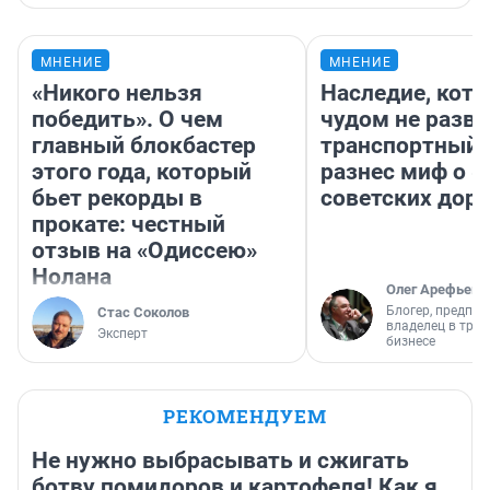
МНЕНИЕ
МНЕНИЕ
«Никого нельзя
Наследие, кото
победить». О чем
чудом не разва
главный блокбастер
транспортный 
этого года, который
разнес миф о 
бьет рекорды в
советских доро
прокате: честный
отзыв на «Одиссею»
Нолана
Олег Арефьев
Блогер, предпри
Стас Соколов
владелец в тра
Эксперт
бизнесе
РЕКОМЕНДУЕМ
Не нужно выбрасывать и сжигать
ботву помидоров и картофеля! Как я