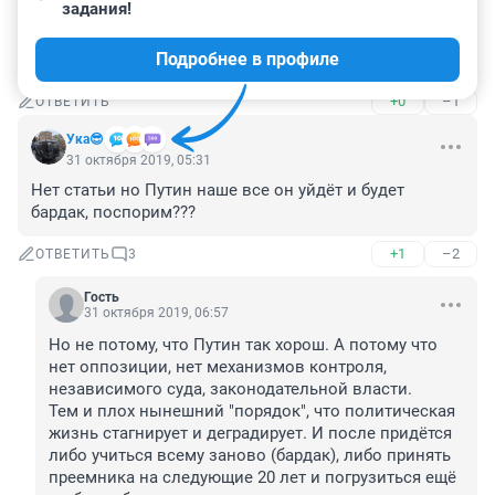
1 ноября 2019, 22:46
задания!
А чего ж свинячите в любимом омске ?даже пакет в 
Подробнее в профиле
бак лень кинуть
+0
–1
ОТВЕТИТЬ
Ука😎
31 октября 2019, 05:31
Нет статьи но Путин наше все он уйдёт и будет 
бардак, поспорим???
+1
–2
ОТВЕТИТЬ
3
Гость
31 октября 2019, 06:57
Но не потому, что Путин так хорош. А потому что 
нет оппозиции, нет механизмов контроля, 
независимого суда, законодательной власти.

Тем и плох нынешний "порядок", что политическая 
жизнь стагнирует и деградирует. И после придётся 
либо учиться всему заново (бардак), либо принять 
преемника на следующие 20 лет и погрузиться ещё 