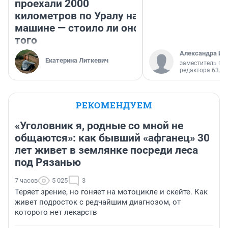
проехали 2000
километров по Уралу на
машине — стоило ли оно
того
Александра Ис
Екатерина Литкевич
заместитель гл
редактора 63.RU
РЕКОМЕНДУЕМ
«Уголовник я, родные со мной не
общаются»: как бывший «афганец» 30
лет живет в землянке посреди леса
под Рязанью
7 часов
5 025
3
Теряет зрение, но гоняет на мотоцикле и скейте. Как
живет подросток с редчайшим диагнозом, от
которого нет лекарств