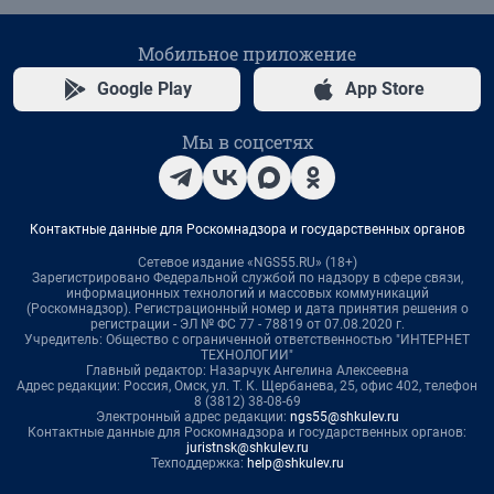
Мобильное приложение
Google Play
App Store
Мы в соцсетях
Контактные данные для Роскомнадзора и государственных органов
Сетевое издание «NGS55.RU» (18+)
Зарегистрировано Федеральной службой по надзору в сфере связи,
информационных технологий и массовых коммуникаций
(Роскомнадзор). Регистрационный номер и дата принятия решения о
регистрации - ЭЛ № ФС 77 - 78819 от 07.08.2020 г.
Учредитель: Общество с ограниченной ответственностью "ИНТЕРНЕТ
ТЕХНОЛОГИИ"
Главный редактор: Назарчук Ангелина Алексеевна
Адрес редакции: Россия, Омск, ул. Т. К. Щербанева, 25, офис 402, телефон
8 (3812) 38-08-69
Электронный адрес редакции:
ngs55@shkulev.ru
Контактные данные для Роскомнадзора и государственных органов:
juristnsk@shkulev.ru
Техподдержка:
help@shkulev.ru