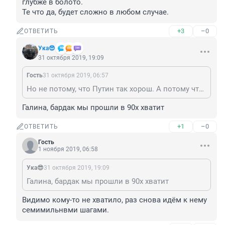
глубже в болото.

Те что да, будет сложно в любом случае.
+3
–0
ОТВЕТИТЬ
Ука😎
31 октября 2019, 19:09
Гость
31 октября 2019, 06:57
Но не потому, что Путин так хорош. А потому что нет оппозиции, нет механизмов контроля, независимого суда, законодательной власти. Тем и плох нынешний "порядок", что политическая жизнь стагнирует и деградирует. И после придётся либо учиться всему заново (бардак), либо принять преемника на следующие 20 лет и погрузиться ещё глубже в болото. Те что да, будет сложно в любом случае.
Галина, бардак мы прошли в 90х хватит
+1
–0
ОТВЕТИТЬ
Гость
1 ноября 2019, 06:58
Ука😎
31 октября 2019, 19:09
Галина, бардак мы прошли в 90х хватит
Видимо кому-то не хватило, раз снова идём к нему 
семимильнвми шагами.