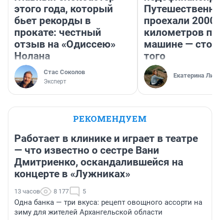
этого года, который
Путешественн
бьет рекорды в
проехали 2000
прокате: честный
километров по 
отзыв на «Одиссею»
машине — стои
Нолана
того
Стас Соколов
Екатерина Лит
Эксперт
РЕКОМЕНДУЕМ
Работает в клинике и играет в театре
— что известно о сестре Вани
Дмитриенко, оскандалившейся на
концерте в «Лужниках»
13 часов
8 177
5
Одна банка — три вкуса: рецепт овощного ассорти на
зиму для жителей Архангельской области