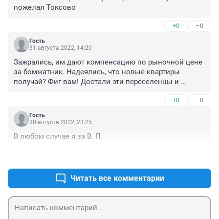
пожелал Токсово
+0
–0
Гость
31 августа 2022, 14:20
Зажрались, им дают компенсацию по рыночной цене 
за бомжатник. Надеялись, что новые квартиры 
получай? Фиг вам! Достали эти переселенцы и 
сироты! Так ведь сами хозяева этих притонов имеют 
+0
–0
другое жилье, а это сдают
Гость
30 августа 2022, 23:25
В любом случае я за В. П.
+0
–0
Читать все комментарии