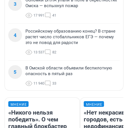
3
Омска — вспыхнул пожар
17 991
41
Российскому образованию конец? В стране
4
растет число стобалльников ЕГЭ — почему
это не повод для радости
13 537
82
В Омской области объявили беспилотную
5
опасность в пятый раз
11 940
33
МНЕНИЕ
МНЕНИЕ
«Никого нельзя
«Нет некрасив
победить». О чем
городов, есть
главный блокбастер
недофинансиро