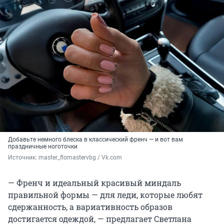
Добавьте немного блеска в классический френч — и вот вам
праздничные ноготочки
Источник: 
master_flomastervbg / Vk.com
— Френч и идеальный красивый миндаль
правильной формы — для леди, которые любят
сдержанность, а вариативность образов
достигается одеждой, — предлагает Светлана