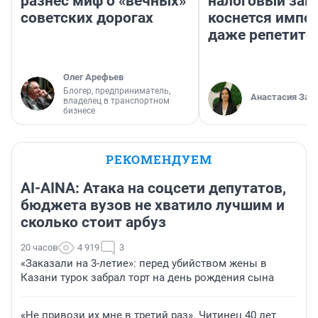
разнес миф о «вечных»
налоговый зако
советских дорогах
коснется импор
даже репетито
Олег Арефьев
Блогер, предприниматель,
Анастасия Зав
владелец в транспортном
бизнесе
РЕКОМЕНДУЕМ
AI-AINA: Атака на соцсети депутатов,
бюджета вузов не хватило лучшим и
сколько стоит арбуз
20 часов
4 919
3
«Заказали на 3-летие»: перед убийством жены в
Казани турок забрал торт на день рождения сына
«Не привози их мне в третий раз». Читинец 40 лет