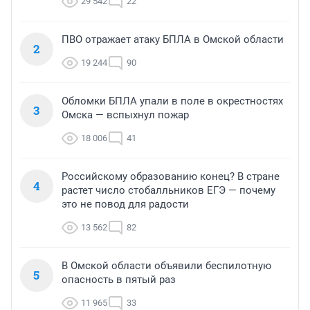
29 542
22
ПВО отражает атаку БПЛА в Омской области
2
19 244
90
Обломки БПЛА упали в поле в окрестностях
3
Омска — вспыхнул пожар
18 006
41
Российскому образованию конец? В стране
4
растет число стобалльников ЕГЭ — почему
это не повод для радости
13 562
82
В Омской области объявили беспилотную
5
опасность в пятый раз
11 965
33