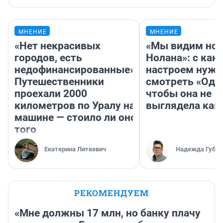
МНЕНИЕ
МНЕНИЕ
«Нет некрасивых
«Мы видим нов
городов, есть
Нолана»: с как
недофинансированные».
настроем нужн
Путешественники
смотреть «Оди
проехали 2000
чтобы она не
километров по Уралу на
выглядела как
машине — стоило ли оно
того
Екатерина Литкевич
Надежда Губар
РЕКОМЕНДУЕМ
«Мне должны 17 млн, но банку плачу