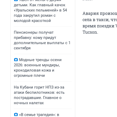
детьми. Как главный качок
«Уральских пельменей» в 54
Авария произошл
года закрутил роман с
села в такси, ч
молодой красоткой
время поездки V
Tucson.
Пенсионеры получат
прибавку: кому придут
дополнительные выплаты с 1
сентября
Модные тренды осени
2026: военные мундиры,
крокодиловая кожа и
огромные плечи
На Кубани горит НПЗ из-за
атаки беспилотников: есть
пострадавшие. Главное о
ночных налетах
«В семье трагедия»: в