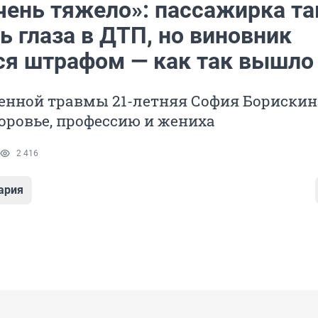
чень тяжело»: пассажирка та
 глаза в ДТП, но виновник
ся штрафом — как так вышло
ченной травмы 21-летняя София Борискин
оровье, профессию и жениха
2 416
ария