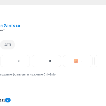
я Улитова
ент
ДТП
0
0
0
ыделите фрагмент и нажмите Ctrl+Enter
ИИ
2