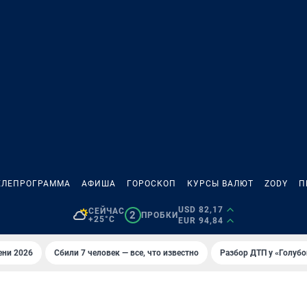
ЕЛЕПРОГРАММА
АФИША
ГОРОСКОП
КУРСЫ ВАЛЮТ
ZODY
П
USD 82,17
СЕЙЧАС
2
ПРОБКИ
+25°C
EUR 94,84
ени 2026
Сбили 7 человек — все, что известно
Разбор ДТП у «Голубо