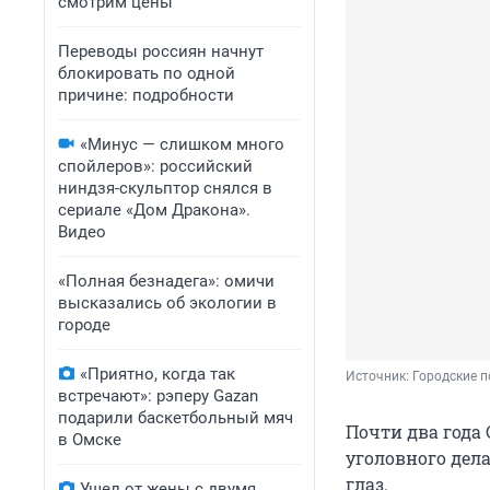
смотрим цены
Переводы россиян начнут
блокировать по одной
причине: подробности
«Минус — слишком много
спойлеров»: российский
ниндзя-скульптор снялся в
сериале «Дом Дракона».
Видео
«Полная безнадега»: омичи
высказались об экологии в
городе
«Приятно, когда так
Источник: 
Городские 
встречают»: рэперу Gazan
подарили баскетбольный мяч
Почти два года
в Омске
уголовного дела
глаз.
Ушел от жены с двумя