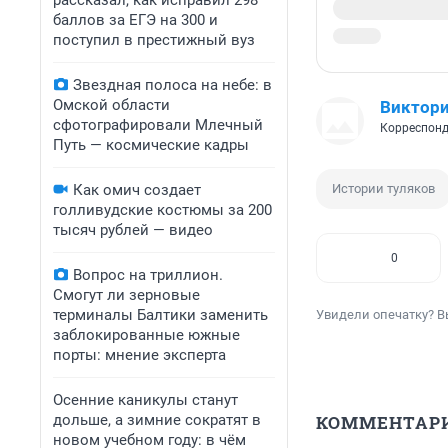
рассказал, как исправил 298
баллов за ЕГЭ на 300 и
поступил в престижный вуз
Звездная полоса на небе: в
Омской области
Виктори
сфотографировали Млечный
Корреспонд
Путь — космические кадры
Как омич создает
Истории туляков
голливудские костюмы за 200
тысяч рублей — видео
0
Вопрос на триллион.
Смогут ли зерновые
терминалы Балтики заменить
Увидели опечатку? В
заблокированные южные
порты: мнение эксперта
Осенние каникулы станут
дольше, а зимние сократят в
КОММЕНТАР
новом учебном году: в чём