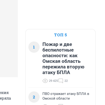
ТОП 5
Пожар и две
1
беспилотные
опасности: как
Омская область
пережила вторую
атаку БПЛА
29 425
22
дения
ПВО отражает атаку БПЛА в
2
теряла
Омской области