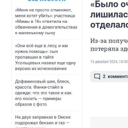
«Было о
«Меня не просто отменяют,
лишилась
меня хотят убить»: участница
«Мамы в 16» ответила на
отделал
обвинения в домогательствах
к маленькому сыну
Из-за полу
«Они всё еще в лесу, и им
потеряла зд
нужна помощь»: сын
пропавших в тайге
13 декабря 2024, 18:30
Усольцевых назвал еще одну
версию их исчезновения
2
коммент
Дофаминовый шик, блеск,
красота. Фанки-стайл в
одежде: что это такое и как
его носить — примеры
образов с фото
На двух заправках в Омске
подорожал бензин и газ —