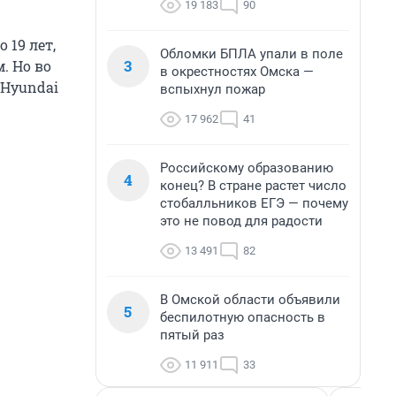
19 183
90
 19 лет,
Обломки БПЛА упали в поле
3
. Но во
в окрестностях Омска —
 Hyundai
вспыхнул пожар
17 962
41
Российскому образованию
4
конец? В стране растет число
стобалльников ЕГЭ — почему
это не повод для радости
13 491
82
В Омской области объявили
5
беспилотную опасность в
пятый раз
11 911
33