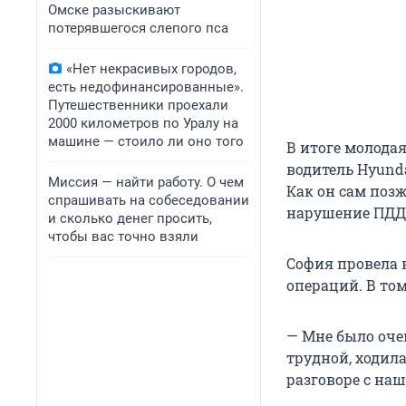
Омске разыскивают
потерявшегося слепого пса
«Нет некрасивых городов,
есть недофинансированные».
Путешественники проехали
2000 километров по Уралу на
машине — стоило ли оно того
В итоге молода
водитель Hyund
Миссия — найти работу. О чем
Как он сам поз
спрашивать на собеседовании
нарушение ПДД 
и сколько денег просить,
чтобы вас точно взяли
София провела в
операций. В том
— Мне было оче
трудной, ходила
разговоре с наш