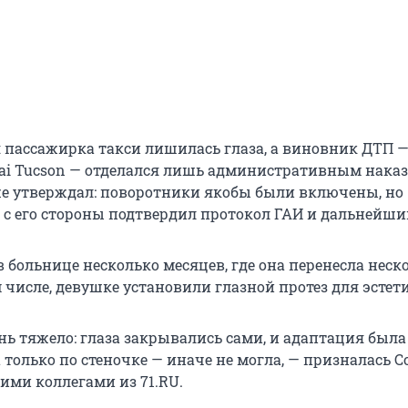
я пассажирка такси лишилась глаза, а виновник ДТП 
ai Tucson — отделался лишь административным нака
же утверждал: поворотники якобы были включены, но
с его стороны подтвердил протокол ГАИ и дальнейши
 больнице несколько месяцев, где она перенесла неск
 числе, девушке установили глазной протез для эстет
нь тяжело: глаза закрывались сами, и адаптация была
 только по стеночке — иначе не могла, — призналась С
ими коллегами из 71.RU.