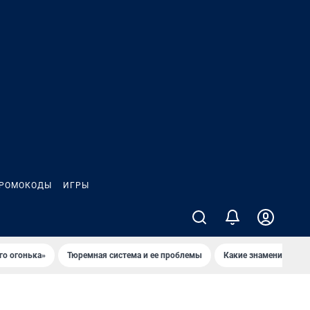
РОМОКОДЫ
ИГРЫ
го огонька»
Тюремная система и ее проблемы
Какие знаменитости 