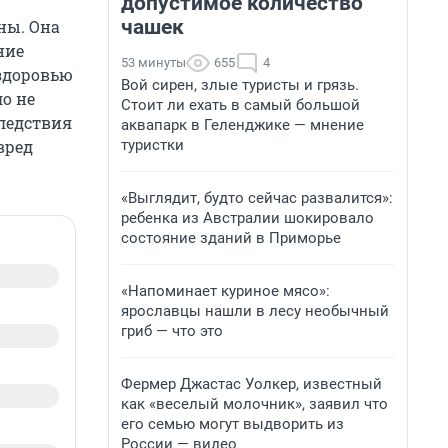
допустимое количество
чашек
ны. Она
ние
53 минуты
655
4
здоровью
Вой сирен, злые туристы и грязь.
ло не
Стоит ли ехать в самый большой
следствия
аквапарк в Геленджике — мнение
туристки
вред
«Выглядит, будто сейчас развалится»:
ребенка из Австралии шокировало
состояние зданий в Приморье
«Напоминает куриное мясо»:
ярославцы нашли в лесу необычный
гриб — что это
Фермер Джастас Уолкер, известный
как «веселый молочник», заявил что
его семью могут выдворить из
России — видео