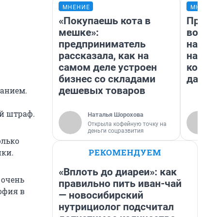
МНЕНИЕ
МНЕНИ
«Покупаешь кота в
Прода
мешке»:
возьм
предприниматель
нам г
рассказала, как на
налог
самом деле устроен
косне
бизнес со складами
даже 
—
дешевых товаров
занием.
й штраф.
Наталья Шорохова
Открыла кофейную точку на
деньги соцразвития
олько
РЕКОМЕНДУЕМ
ики.
«Вплоть до диареи»: как
 очень
правильно пить иван-чай
офия в
— новосибирский
нутрициолог подсчитал