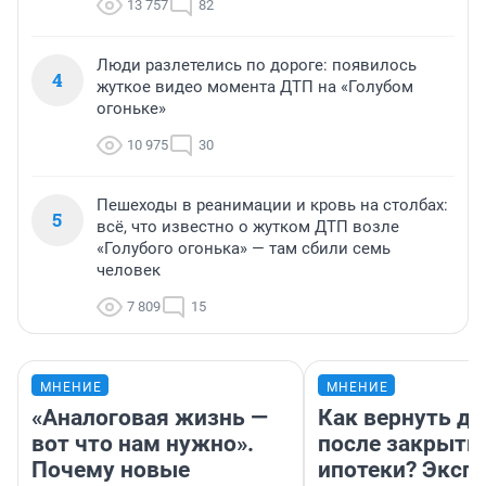
13 757
82
Люди разлетелись по дороге: появилось
4
жуткое видео момента ДТП на «Голубом
огоньке»
10 975
30
Пешеходы в реанимации и кровь на столбах:
5
всё, что известно о жутком ДТП возле
«Голубого огонька» — там сбили семь
человек
7 809
15
МНЕНИЕ
МНЕНИЕ
«Аналоговая жизнь —
Как вернуть де
вот что нам нужно».
после закрыти
Почему новые
ипотеки? Эксп