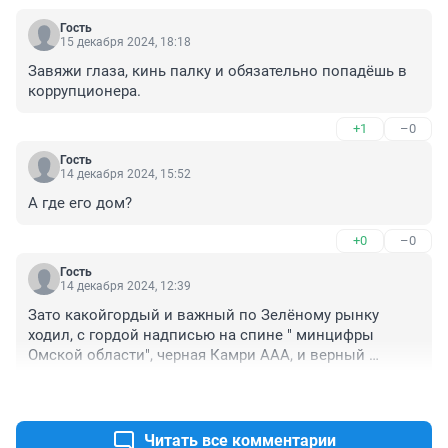
Гость
15 декабря 2024, 18:18
Завяжи глаза, кинь палку и обязательно попадёшь в 
коррупционера.
+1
–0
Гость
14 декабря 2024, 15:52
А где его дом?
+0
–0
Гость
14 декабря 2024, 12:39
Зато какойгордый и важный по Зелёному рынку 
ходил, с гордой надписью на спине " минцифры 
Омской области", черная Камри ААА, и верный 
водитель, принимающий пакеты с хавчиком. На фото 
+4
–0
видно, что глаза испуганные...
Читать все комментарии