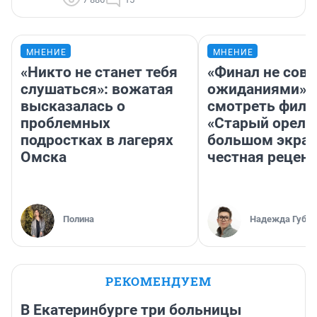
МНЕНИЕ
МНЕНИЕ
«Никто не станет тебя
«Финал не совп
слушаться»: вожатая
ожиданиями»: 
высказалась о
смотреть фил
проблемных
«Старый орел» 
подростках в лагерях
большом экран
Омска
честная рецен
Полина
Надежда Губар
РЕКОМЕНДУЕМ
В Екатеринбурге три больницы