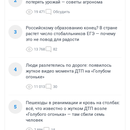
2
потерять урожай — советы агронома
19 471
Обсудить
Российскому образованию конец? В стране
3
растет число стобалльников ЕГЭ — почему
это не повод для радости
13 768
82
Люди разлетелись по дороге: появилось
4
жуткое видео момента ДТП на «Голубом
огоньке»
11 013
30
Пешеходы в реанимации и кровь на столбах:
5
всё, что известно о жутком ДТП возле
«Голубого огонька» — там сбили семь
человек
7 886
15