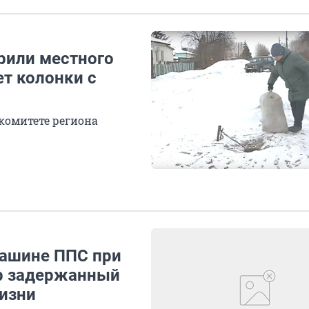
рили местного
ет колонки с
комитете региона
машине ППС при
ер задержанный
жизни