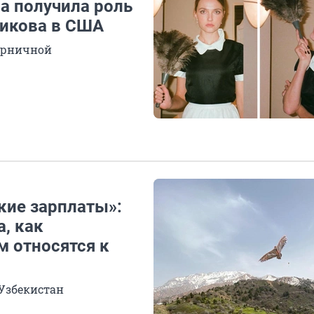
а получила роль
никова в США
орничной
акие зарплаты»:
, как
м относятся к
 Узбекистан