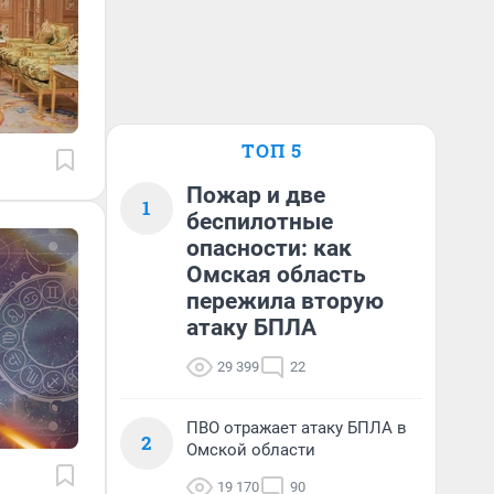
ТОП 5
Пожар и две
1
беспилотные
опасности: как
Омская область
пережила вторую
атаку БПЛА
29 399
22
ПВО отражает атаку БПЛА в
2
Омской области
19 170
90