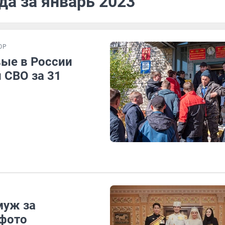
да за январь 2023
ОР
ые в России
 СВО за 31
муж за
 фото