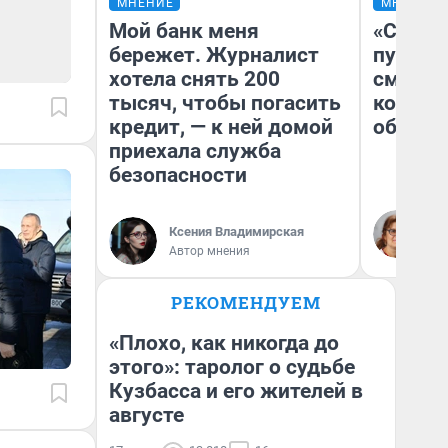
МНЕНИЕ
МНЕНИЕ
Мой банк меня
«Спутал
бережет. Журналист
пургу».
хотела снять 200
смерте
тысяч, чтобы погасить
которы
кредит, — к ней домой
обнару
приехала служба
безопасности
Ир
Гл
Ксения Владимирская
«Р
Автор мнения
Во
РЕКОМЕНДУЕМ
«Плохо, как никогда до
этого»: таролог о судьбе
Кузбасса и его жителей в
августе