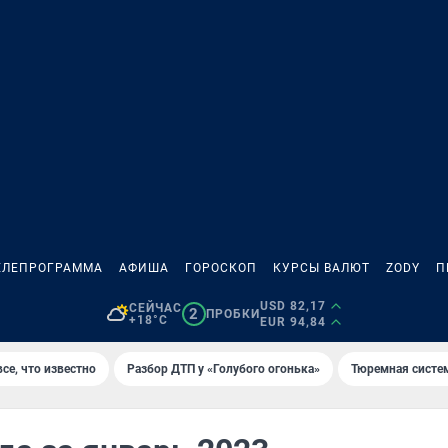
ЕЛЕПРОГРАММА
АФИША
ГОРОСКОП
КУРСЫ ВАЛЮТ
ZODY
П
USD 82,17
СЕЙЧАС
2
ПРОБКИ
+18°C
EUR 94,84
се, что известно
Разбор ДТП у «Голубого огонька»
Тюремная систе