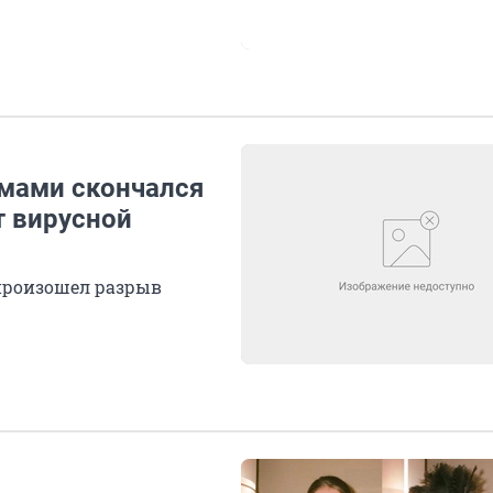
мами скончался
т вирусной
 произошел разрыв