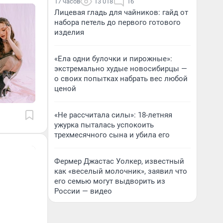
17 часов
13 018
16
Лицевая гладь для чайников: гайд от
набора петель до первого готового
изделия
«Ела одни булочки и пирожные»:
экстремально худые новосибирцы —
о своих попытках набрать вес любой
ценой
«Не рассчитала силы»: 18-летняя
ужурка пыталась успокоить
трехмесячного сына и убила его
Фермер Джастас Уолкер, известный
как «веселый молочник», заявил что
его семью могут выдворить из
России — видео