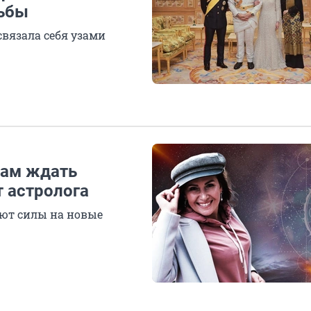
дьбы
связала себя узами
нам ждать
т астролога
ют силы на новые