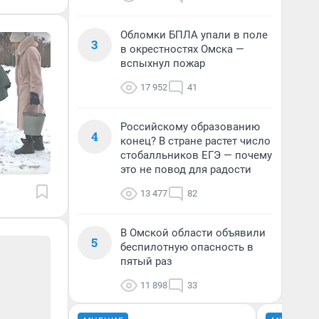
Обломки БПЛА упали в поле
3
в окрестностях Омска —
вспыхнул пожар
17 952
41
Российскому образованию
4
конец? В стране растет число
стобалльников ЕГЭ — почему
это не повод для радости
13 477
82
В Омской области объявили
5
беспилотную опасность в
пятый раз
11 898
33