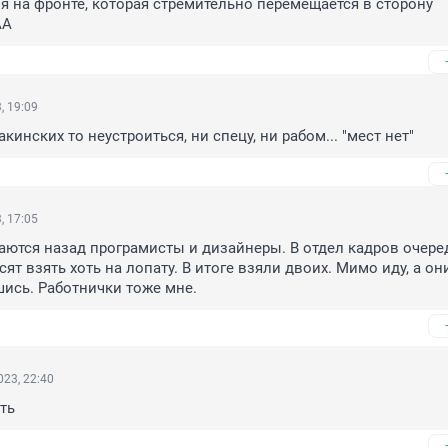
 на фронте, которая стремительно перемещается в сторону 
АА
, 19:09
акинских то неустроиться, ни спецу, ни рабом... "мест нет"
, 17:05
ются назад програмисты и дизайнеры. В отдел кадров очеред
сят взять хоть на лопату. В итоге взяли двоих. Мимо иду, а они
ись. Работнички тоже мне.
23, 22:40
ть