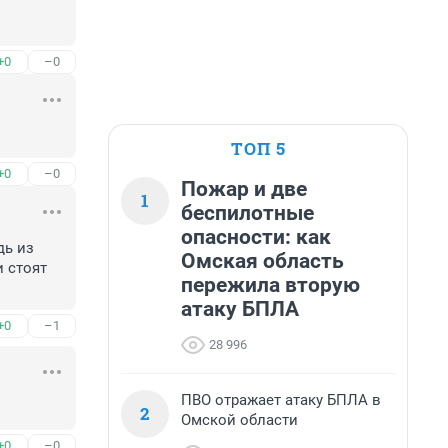
+0
–0
ТОП 5
+0
–0
Пожар и две
1
беспилотные
опасности: как
ь из 
Омская область
 стоят 
пережила вторую
атаку БПЛА
+0
–1
28 996
ПВО отражает атаку БПЛА в
2
Омской области
+0
–0