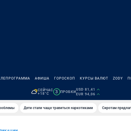
ЕЛЕПРОГРАММА
АФИША
ГОРОСКОП
КУРСЫ ВАЛЮТ
ZODY
П
USD 81,41
СЕЙЧАС
3
ПРОБКИ
+18°C
EUR 94,06
проблемы
Дети стали чаще травиться наркотиками
Сиротам предла