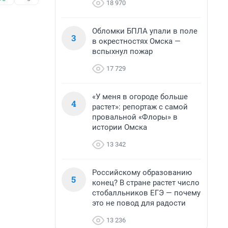
18 970
Обломки БПЛА упали в поле
3
в окрестностях Омска —
вспыхнул пожар
17 729
«У меня в огороде больше
4
растет»: репортаж с самой
провальной «Флоры» в
истории Омска
13 342
Российскому образованию
5
конец? В стране растет число
стобалльников ЕГЭ — почему
это не повод для радости
13 236