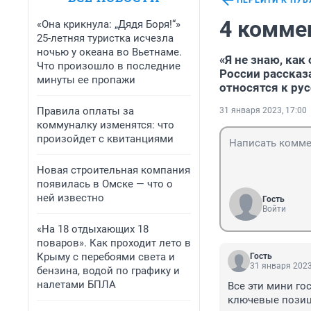
ПЕРЕЙТИ К ПУ
4 комме
«Она крикнула: „Дядя Боря!“»
25-летняя туристка исчезла
ночью у океана во Вьетнаме.
«Я не знаю, как
Что произошло в последние
России рассказа
минуты ее пропажи
относятся к ру
Правила оплаты за
31 января 2023, 17:00
коммуналку изменятся: что
произойдет с квитанциями
Новая строительная компания
появилась в Омске — что о
ней известно
Гость
Войти
«На 18 отдыхающих 18
поваров». Как проходит лето в
Крыму с перебоями света и
Гость
31 января 2023
бензина, водой по графику и
налетами БПЛА
Все эти мини го
ключевые позици