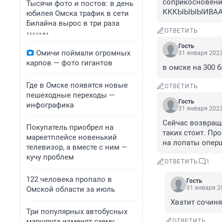
соприкосновения
Тысячи фото и постов: в день
КККЫЫЫЫИВА
юбилея Омска трафик в сети
Билайна вырос в три раза
ОТВЕТИТЬ
Гость
Омичи поймали огромных
31 января 2023
карпов — фото гигантов
в омске на 300 б
Где в Омске появятся новые
ОТВЕТИТЬ
пешеходные переходы —
Гость
инфографика
31 января 2023
Сейчас возвраща
Покупатель приобрел на
таких стоит. Про
маркетплейсе новенький
на лопаты оперш
телевизор, а вместе с ним —
кучу проблем
ОТВЕТИТЬ
1
122 человека пропало в
Гость
31 января 20
Омской области за июль
Хватит сочиня
Три популярных автобусных
маршрута изменят схему
ОТВЕТИТЬ