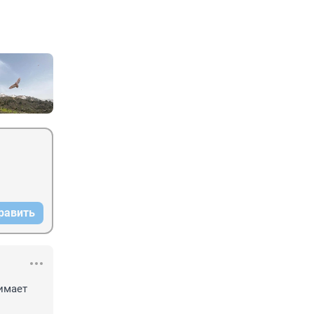
равить
имает 