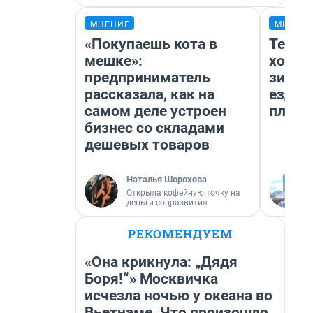
МНЕНИЕ
МНЕНИ
«Покупаешь кота в
Тепло
мешке»:
холод
предприниматель
зимой
рассказала, как на
ездит
самом деле устроен
плюсы
бизнес со складами
дешевых товаров
Наталья Шорохова
Открыла кофейную точку на
деньги соцразвития
РЕКОМЕНДУЕМ
«Она крикнула: „Дядя
Боря!“» Москвичка
исчезла ночью у океана во
Вьетнаме. Что произошло