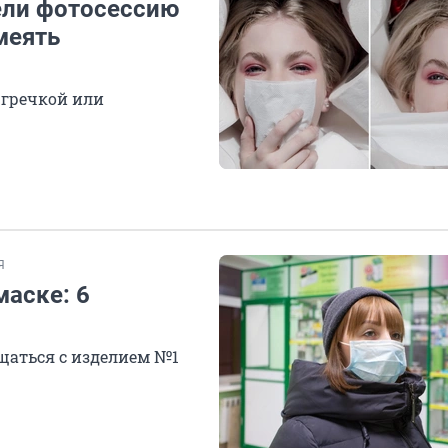
ели фотосессию
меять
 гречкой или
Я
аске: 6
щаться с изделием №1