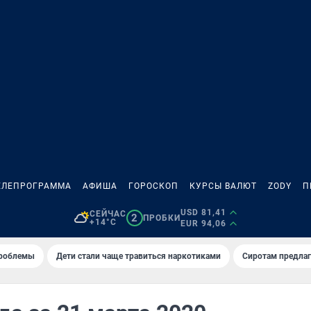
ЕЛЕПРОГРАММА
АФИША
ГОРОСКОП
КУРСЫ ВАЛЮТ
ZODY
П
USD 81,41
СЕЙЧАС
2
ПРОБКИ
+14°C
EUR 94,06
проблемы
Дети стали чаще травиться наркотиками
Сиротам предла