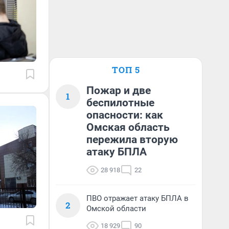
ТОП 5
Пожар и две
1
беспилотные
опасности: как
Омская область
пережила вторую
атаку БПЛА
28 918
22
ПВО отражает атаку БПЛА в
2
Омской области
18 929
90