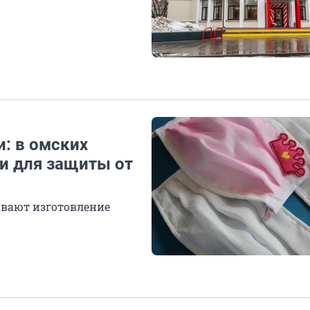
и: в омских
ки для защиты от
ивают изготовление