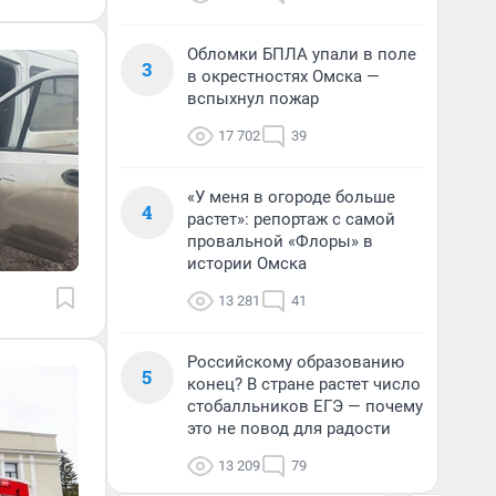
Обломки БПЛА упали в поле
3
в окрестностях Омска —
вспыхнул пожар
17 702
39
«У меня в огороде больше
4
растет»: репортаж с самой
провальной «Флоры» в
истории Омска
13 281
41
Российскому образованию
5
конец? В стране растет число
стобалльников ЕГЭ — почему
это не повод для радости
13 209
79