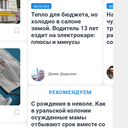
МНЕНИЕ
МНЕНИЕ
Тепло для бюджета, но
Наслед
холодно в салоне
чудом 
зимой. Водитель 13 лет
трансп
ездит на электрокаре:
разнес
плюсы и минусы
советс
Ол
Бл
Денис Дедюхин
вл
би
РЕКОМЕНДУЕМ
С рождения в неволе. Как
в уральской колонии
осужденные мамы
отбывают срок вместе со