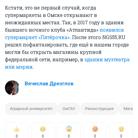
Кстати, это не первый случай, когда
супермаркеты в Омске открывают в
неожиданных местах. Так, в 2017 году в здании
бывшего ночного клуба «Атлантида»
появился
супермаркет «Пятёрочка»
. После этого NGS55.RU
решил пофантазировать, где ещё в нашем городе
могли бы открыть магазины крупной
федеральной сети, например, в
здании музтеатра
или мэрии
.
Вячеслав Дрезглов
Аграрный университет
ОмГАУ
Реконструкция
Магази
0
0
0
0
0