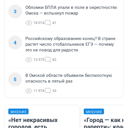
Обломки БПЛА упали в поле в окрестностях
3
Омска — вспыхнул пожар
18 014
41
Российскому образованию конец? В стране
4
растет число стобалльников ЕГЭ — почему
это не повод для радости
13 575
82
В Омской области объявили беспилотную
5
опасность в пятый раз
11 974
33
МНЕНИЕ
МНЕНИЕ
«Нет некрасивых
«Город — как н
городов, есть
паперти»: крае