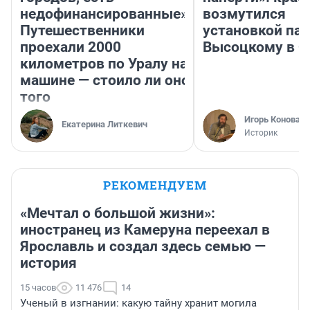
недофинансированные».
возмутился
Путешественники
установкой па
проехали 2000
Высоцкому в 
километров по Уралу на
машине — стоило ли оно
того
Игорь Коновал
Екатерина Литкевич
Историк
РЕКОМЕНДУЕМ
«Мечтал о большой жизни»:
иностранец из Камеруна переехал в
Ярославль и создал здесь семью —
история
15 часов
11 476
14
Ученый в изгнании: какую тайну хранит могила