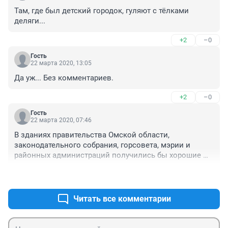
Там, где был детский городок, гуляют с тёлками 
деляги...
+2
–0
Гость
22 марта 2020, 13:05
Да уж... Без комментариев.
+2
–0
Гость
22 марта 2020, 07:46
В зданиях правительства Омской области, 
законодательного собрания, горсовета, мэрии и 
районных администраций получились бы хорошие 
магазины. Ведь в Омске люди не дтедают, постоянно 
+5
–0
в поиске еды... А руководить регионом и городом 
лучше из Москвы. Может будет лучше.
Читать все комментарии