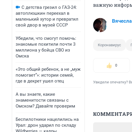
важную информ
С детства грезил о ГАЗ-24:
автоплюшкин переехал в
маленький хутор и превратил
Вячесла
свой двор в музей СССР
Убедили, что смогут помочь:
знакомые похитили почти 3
Коронавирус
миллиона у бойца СВО из
Омска
0
«Это общий ребенок, а не „муж
помогает“»: истории семей,
где в декрет ушел отец
Увидели опечатку? В
А вы знаете, какие
знаменитости связаны с
Омском? Давайте проверим
КОММЕНТАР
Беспилотники нацелились на
Урал: дрон ударил по складу
Wildberries — кадры