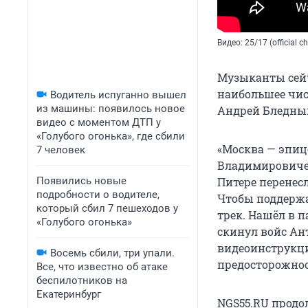
Видео: 25/17 (official 
Музыканты сейч
наибольшее чис
Водитель испуганно вышел
из машины: появилось новое
Андрей Бледный
видео с моментом ДТП у
«Голубого огонька», где сбили
«Москва — эпиц
7 человек
Владимировичем
Появились новые
Питере перенесл
подробности о водителе,
Чтобы поддержа
который сбил 7 пешеходов у
трек. Нашёл в п
«Голубого огонька»
скинул войс Ан
видеоинструкцию
Восемь сбили, три упали.
предосторожност
Все, что известно об атаке
беспилотников на
Екатеринбург
NGS55.RU продо