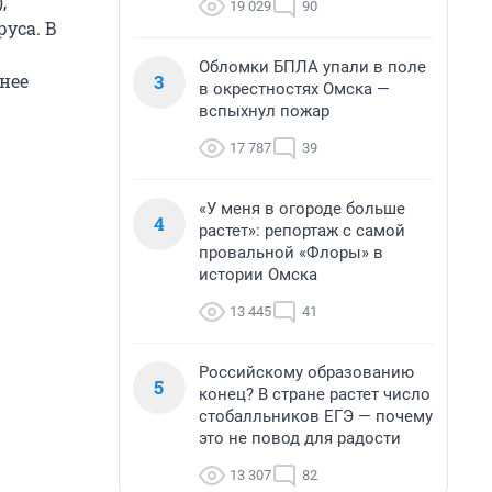
,
19 029
90
уса. В
Обломки БПЛА упали в поле
3
нее
в окрестностях Омска —
вспыхнул пожар
17 787
39
«У меня в огороде больше
4
растет»: репортаж с самой
провальной «Флоры» в
истории Омска
13 445
41
Российскому образованию
5
конец? В стране растет число
стобалльников ЕГЭ — почему
это не повод для радости
13 307
82