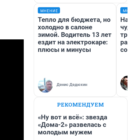
МНЕНИЕ
МНЕНИ
Тепло для бюджета, но
Насле
холодно в салоне
чудом
зимой. Водитель 13 лет
транс
ездит на электрокаре:
разне
плюсы и минусы
совет
Денис Дедюхин
РЕКОМЕНДУЕМ
«Ну вот и всё»: звезда
«Дома-2» развелась с
молодым мужем