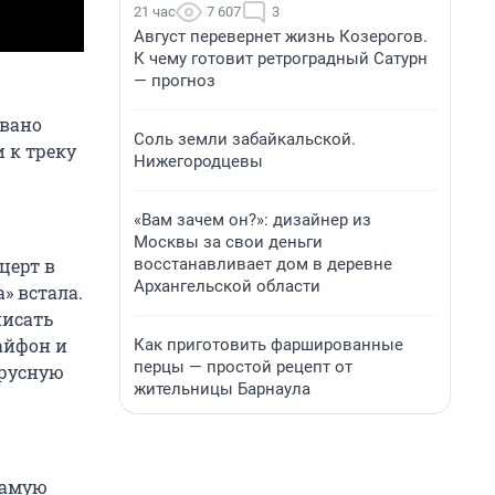
21 час
7 607
3
Август перевернет жизнь Козерогов.
К чему готовит ретроградный Сатурн
— прогноз
овано
Соль земли забайкальской.
 к треку
Нижегородцевы
«Вам зачем он?»: дизайнер из
Москвы за свои деньги
восстанавливает дом в деревне
церт в
Архангельской области
» встала.
писать
 айфон и
Как приготовить фаршированные
перцы — простой рецепт от
ирусную
жительницы Барнаула
 самую