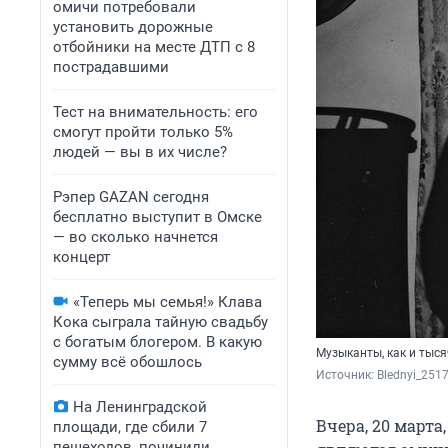
омичи потребовали
установить дорожные
отбойники на месте ДТП с 8
пострадавшими
Тест на внимательность: его
смогут пройти только 5%
людей — вы в их числе?
Рэпер GAZAN сегодня
бесплатно выступит в Омске
— во сколько начнется
концерт
«Теперь мы семья!» Клава
Кока сыграла тайную свадьбу
с богатым блогером. В какую
Музыканты, как и тыся
сумму всё обошлось
Источник: 
Blednyi_251
На Ленинградской
Вчера, 20 марта
площади, где сбили 7
пешеходов, починили