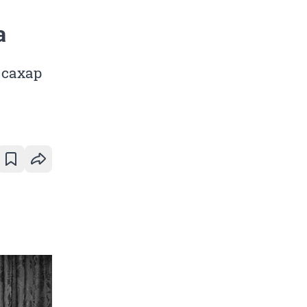
а
 сахар