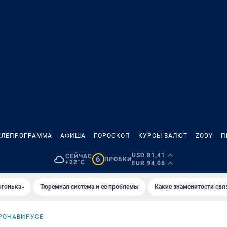
ЕЛЕПРОГРАММА
АФИША
ГОРОСКОП
КУРСЫ ВАЛЮТ
ZODY
П
USD 81,41
СЕЙЧАС
6
ПРОБКИ
+22°C
EUR 94,06
огонька»
Тюремная система и ее проблемы
Какие знаменитости свя
ОРОНАВИРУСЕ