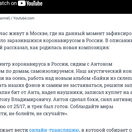
channel) / Youtube.com
ас живут в Москве, где на данный момент зафиксир
ло заразившихся коронавирусом в России. В описании
 рассказал, как родилась новая композиция:
ентр коронавируса в России, сидим с Антоном
 по домам, самоизолируемся. Наш акустический кон
и на осень, работа над новым альбом «Байки из склепа
ть наших фэнов и самим не застаиваться, решили за
апке бит от Анта, надел наушники, записал куплет на
тону Владимировичу. Антон сделал бэки, снял антив
 от 25/17, и трек был готов. Соблюдайте меры
и, не болейте, не скучайте».
лжает вести
онлайн-трансляцию
, в которой собирает