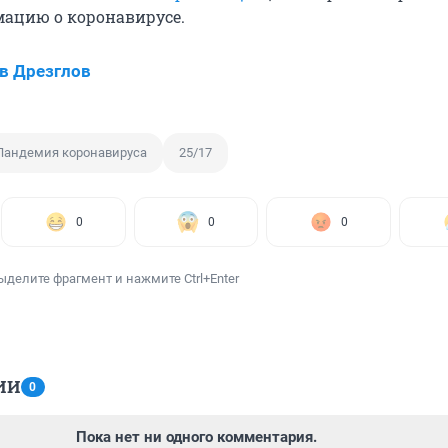
ацию о коронавирусе.
в Дрезглов
Пандемия коронавируса
25/17
0
0
0
ыделите фрагмент и нажмите Ctrl+Enter
ИИ
0
Пока нет ни одного комментария.