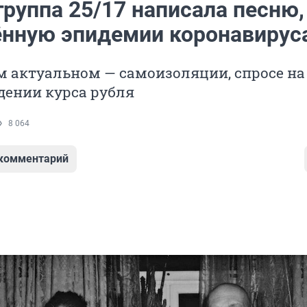
руппа 25/17 написала песню,
нную эпидемии коронавирус
м актуальном — самоизоляции, спросе на
адении курса рубля
8 064
 комментарий