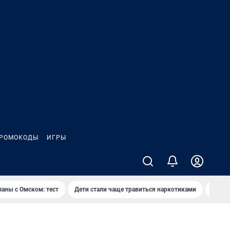
РОМОКОДЫ
ИГРЫ
заны с Омском: тест
Дети стали чаще травиться наркотиками
Появя