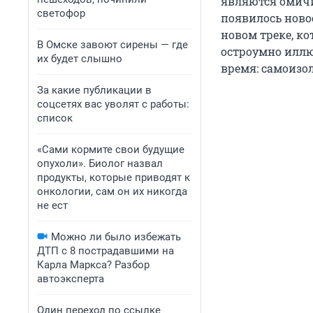
являются омичи
светофор
появилось ново
новом треке, к
В Омске завоют сирены — где
остроумно иллю
их будет слышно
время: самоизол
За какие публикации в
соцсетях вас уволят с работы:
список
«Сами кормите свои будущие
опухоли». Биолог назвал
продукты, которые приводят к
онкологии, сам он их никогда
не ест
Можно ли было избежать
ДТП с 8 пострадавшими на
Карла Маркса? Разбор
автоэксперта
Один переход по ссылке