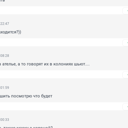
ать
 22:47
аходится?))
 08:28
 ателье, а то говорят их в колониях шьют....
 01:59
сшить посмотрю что будет
 00:33