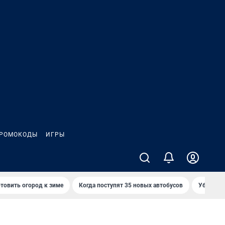
РОМОКОДЫ
ИГРЫ
товить огород к зиме
Когда поступят 35 новых автобусов
Убийца р