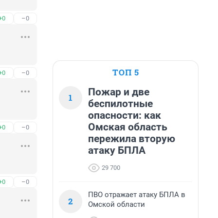
+0
–0
ТОП 5
+0
–0
Пожар и две
1
беспилотные
опасности: как
Омская область
+0
–0
пережила вторую
атаку БПЛА
29 700
+0
–0
ПВО отражает атаку БПЛА в
2
Омской области