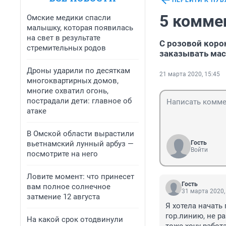
ПЕРЕЙТИ К ПУ
5 комме
Омские медики спасли
малышку, которая появилась
на свет в результате
С розовой корон
стремительных родов
заказывать мас
Дроны ударили по десяткам
21 марта 2020, 15:45
многоквартирных домов,
многие охватил огонь,
пострадали дети: главное об
атаке
В Омской области вырастили
вьетнамский лунный арбуз —
Гость
Войти
посмотрите на него
Ловите момент: что принесет
Гость
вам полное солнечное
31 марта 2020,
затмение 12 августа
Я хотела начать
гор.линию, не р
На какой срок отодвинули