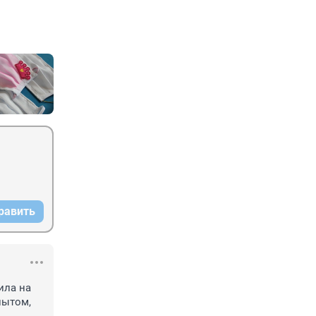
равить
ла на 
ытом, 