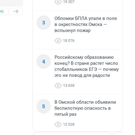
19 307
+0
–0
Обломки БПЛА упали в поле
3
в окрестностях Омска —
вспыхнул пожар
18 076
Российскому образованию
4
конец? В стране растет число
стобалльников ЕГЭ — почему
это не повод для радости
13 638
В Омской области объявили
5
беспилотную опасность в
пятый раз
12 028