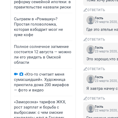
тоже хочу работ
реформу семейной ипотеки: в
правительстве назвали риски
ОТВЕТИТЬ
Гость
Сыграем в «Ромашку»?
29 марта 2020,
Простая головоломка,
которая взбодрит мозг не
Где это ателье н
хуже кофе
ОТВЕТИТЬ
Полное солнечное затмение
Гость
состоится 12 августа — можно
23 марта 2020,
ли его увидеть в Омской
Это хорошо,что в
области
ОТВЕТИТЬ
«Кто-то считает меня
Гость
сумасшедшей». Художница
23 марта 2020,
приютила дома 200 жирафов
Я завтра начну 
— фото и видео
ОТВЕТИТЬ
«Заморозка» тарифов ЖКХ,
рост зарплат и борьба с
Гость
22 марта 2020,
выбросами: с чем омские
кандидаты идут в Госдуму