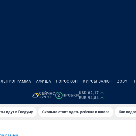
ЕЛЕПРОГРАММА
АФИША
ГОРОСКОП
КУРСЫ ВАЛЮТ
ZODY
П
USD 82,17
СЕЙЧАС
2
ПРОБКИ
+29°C
EUR 94,84
ты идут в Госдуму
Сколько стоит одеть ребенка к школе
Как подго