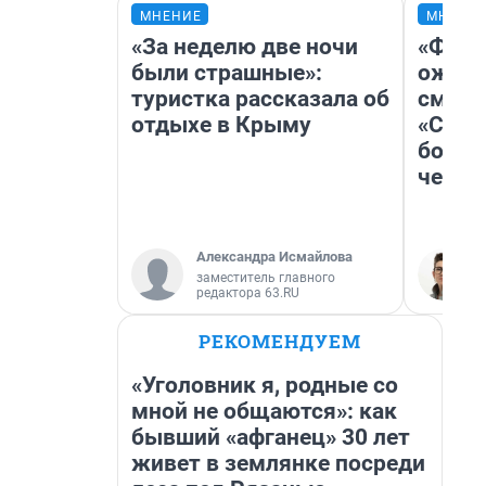
МНЕНИЕ
МНЕНИ
«За неделю две ночи
«Фина
были страшные»:
ожида
туристка рассказала об
смотр
отдыхе в Крыму
«Стар
больш
честн
Александра Исмайлова
заместитель главного
редактора 63.RU
РЕКОМЕНДУЕМ
«Уголовник я, родные со
мной не общаются»: как
бывший «афганец» 30 лет
живет в землянке посреди