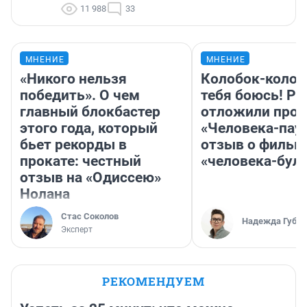
11 988
33
МНЕНИЕ
МНЕНИЕ
«Никого нельзя
Колобок-колобо
победить». О чем
тебя боюсь! Ра
главный блокбастер
отложили прок
этого года, который
«Человека-пау
бьет рекорды в
отзыв о фильм
прокате: честный
«человека-бул
отзыв на «Одиссею»
Нолана
Стас Соколов
Надежда Губар
Эксперт
РЕКОМЕНДУЕМ