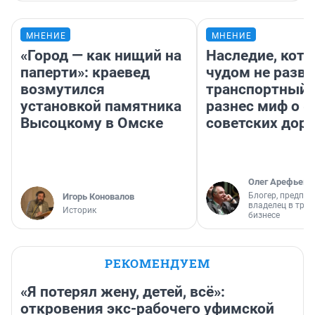
МНЕНИЕ
МНЕНИЕ
«Город — как нищий на
Наследие, кото
паперти»: краевед
чудом не разва
возмутился
транспортный 
установкой памятника
разнес миф о 
Высоцкому в Омске
советских доро
Олег Арефьев
Блогер, предпри
Игорь Коновалов
владелец в тра
Историк
бизнесе
РЕКОМЕНДУЕМ
«Я потерял жену, детей, всё»:
откровения экс-рабочего уфимской