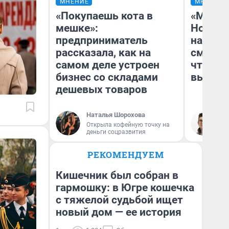
МНЕНИЕ
МНЕНИЕ
«Покупаешь кота в
«Мы ви
мешке»:
Нолана
предприниматель
настро
рассказала, как на
смотре
самом деле устроен
чтобы 
бизнес со складами
выгляд
дешевых товаров
Наталья Шорохова
На
Открыла кофейную точку на
деньги соцразвития
РЕКОМЕНДУЕМ
Кишечник был собран в
гармошку: в Югре кошечка
с тяжелой судьбой ищет
новый дом — ее история