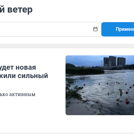
й ветер
Примен
удет новая
ежили сильный
олько активным