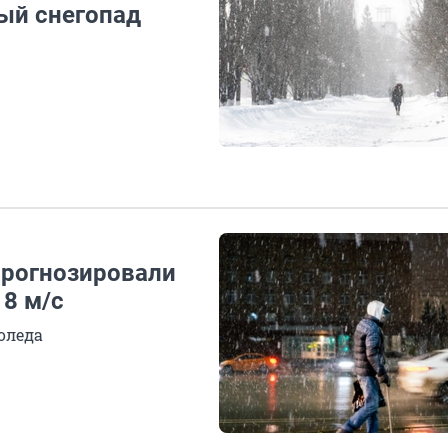
ый снегопад
прогнозировали
18 м/с
оледа