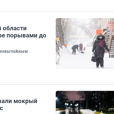
 области
тре порывами до
чрезвычайным
овали мокрый
с