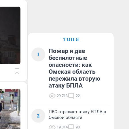
ТОП 5
Пожар и две
1
беспилотные
опасности: как
Омская область
пережила вторую
атаку БПЛА
29 713
22
ПВО отражает атаку БПЛА в
2
Омской области
19 314
90