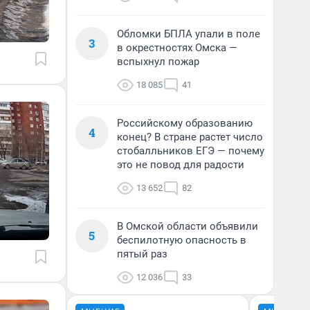
Обломки БПЛА упали в поле
3
в окрестностях Омска —
вспыхнул пожар
18 085
41
Российскому образованию
4
конец? В стране растет число
стобалльников ЕГЭ — почему
это не повод для радости
13 652
82
В Омской области объявили
5
беспилотную опасность в
пятый раз
12 036
33