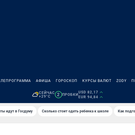
ЕЛЕПРОГРАММА
АФИША
ГОРОСКОП
КУРСЫ ВАЛЮТ
ZODY
П
USD 82,17
СЕЙЧАС
2
ПРОБКИ
+29°C
EUR 94,84
ты идут в Госдуму
Сколько стоит одеть ребенка к школе
Как подго