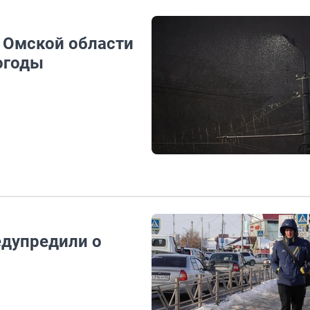
в Омской области
огоды
едупредили о