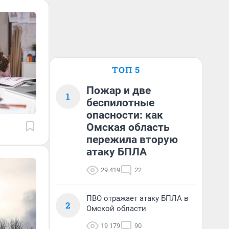
ТОП 5
Пожар и две
1
беспилотные
опасности: как
Омская область
пережила вторую
атаку БПЛА
29 419
22
ПВО отражает атаку БПЛА в
2
Омской области
19 179
90