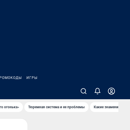
РОМОКОДЫ
ИГРЫ
го огонька»
Тюремная система и ее проблемы
Какие знаменитости 