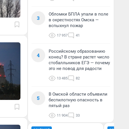
Обломки БПЛА упали в поле
3
в окрестностях Омска —
вспыхнул пожар
17 957
41
Российскому образованию
4
конец? В стране растет число
стобалльников ЕГЭ — почему
это не повод для радости
13 485
82
В Омской области объявили
5
беспилотную опасность в
пятый раз
11 904
33