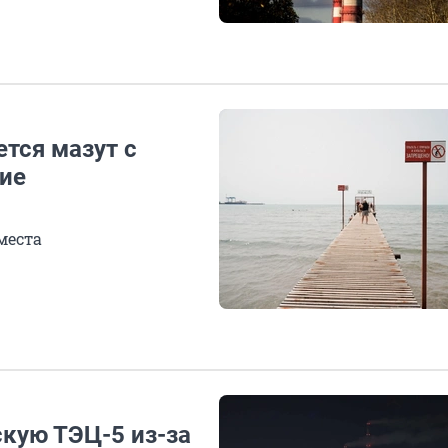
тся мазут с
ние
места
кую ТЭЦ-5 из-за