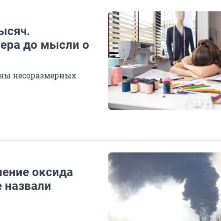
ысяч.
ера до мысли о
ены несоразмерных
шение оксида
е назвали