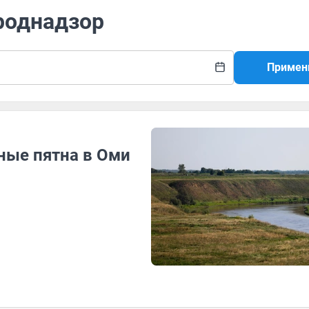
роднадзор
Примен
ные пятна в Оми