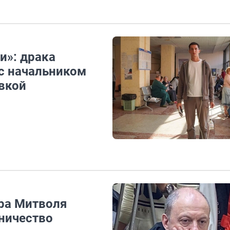
и»: драка
с начальником
вкой
ра Митволя
ничество