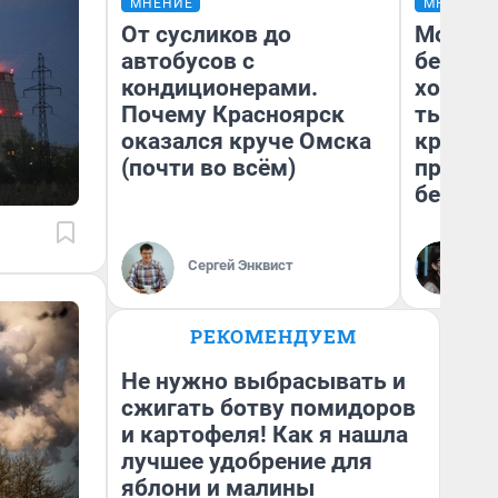
МНЕНИЕ
МНЕНИЕ
От сусликов до
Мой ба
автобусов с
береже
кондиционерами.
хотела 
Почему Красноярск
тысяч,
оказался круче Омска
кредит,
(почти во всём)
приеха
безопа
Кс
Сергей Энквист
Ав
РЕКОМЕНДУЕМ
Не нужно выбрасывать и
сжигать ботву помидоров
и картофеля! Как я нашла
лучшее удобрение для
яблони и малины