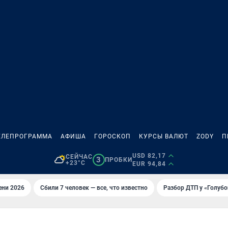
ЕЛЕПРОГРАММА
АФИША
ГОРОСКОП
КУРСЫ ВАЛЮТ
ZODY
П
USD 82,17
СЕЙЧАС
3
ПРОБКИ
+23°C
EUR 94,84
ени 2026
Сбили 7 человек — все, что известно
Разбор ДТП у «Голубо