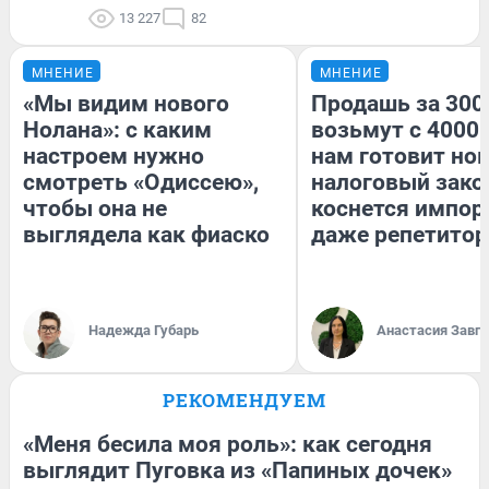
13 227
82
МНЕНИЕ
МНЕНИЕ
«Мы видим нового
Продашь за 3000
Нолана»: с каким
возьмут с 4000.
настроем нужно
нам готовит но
смотреть «Одиссею»,
налоговый зако
чтобы она не
коснется импор
выглядела как фиаско
даже репетитор
Надежда Губарь
Анастасия Завг
РЕКОМЕНДУЕМ
«Меня бесила моя роль»: как сегодня
выглядит Пуговка из «Папиных дочек»