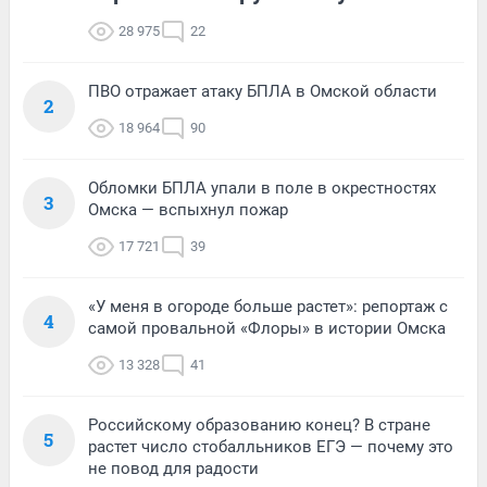
28 975
22
ПВО отражает атаку БПЛА в Омской области
2
18 964
90
Обломки БПЛА упали в поле в окрестностях
3
Омска — вспыхнул пожар
17 721
39
«У меня в огороде больше растет»: репортаж с
4
самой провальной «Флоры» в истории Омска
13 328
41
Российскому образованию конец? В стране
5
растет число стобалльников ЕГЭ — почему это
не повод для радости