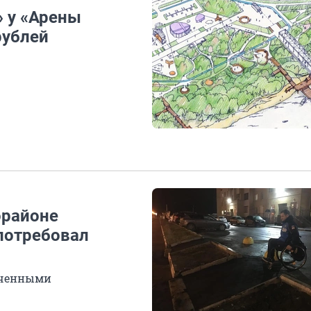
 у «Арены
рублей
орайоне
потребовал
онченными