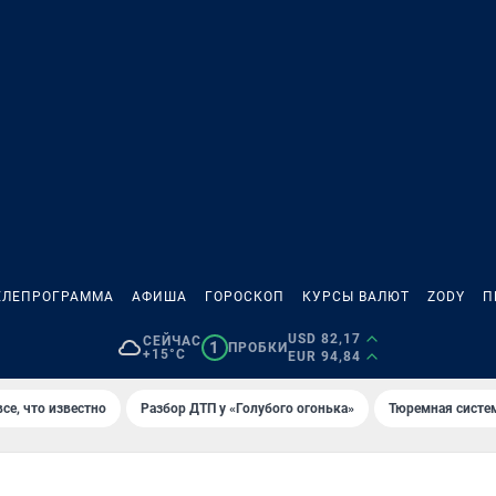
ЕЛЕПРОГРАММА
АФИША
ГОРОСКОП
КУРСЫ ВАЛЮТ
ZODY
П
USD 82,17
СЕЙЧАС
1
ПРОБКИ
+15°C
EUR 94,84
се, что известно
Разбор ДТП у «Голубого огонька»
Тюремная систе