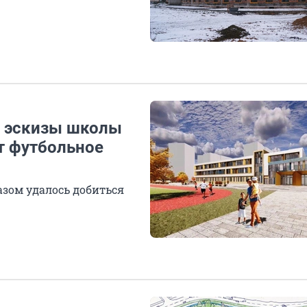
е эскизы школы
т футбольное
азом удалось добиться