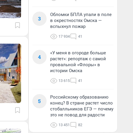
Обломки БПЛА упали в поле
3
в окрестностях Омска —
вспыхнул пожар
17 934
41
«У меня в огороде больше
4
растет»: репортаж с самой
провальной «Флоры» в
истории Омска
13 615
41
Российскому образованию
5
конец? В стране растет число
стобалльников ЕГЭ — почему
это не повод для радости
13 451
82