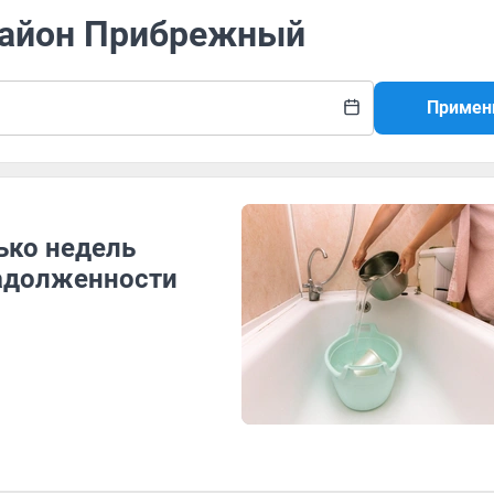
район Прибрежный
Примен
ько недель
задолженности