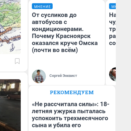
МНЕНИЕ
МНЕНИЕ
От сусликов до
Наслед
автобусов с
чудом 
кондиционерами.
трансп
Почему Красноярск
разнес
оказался круче Омска
советс
(почти во всём)
Ол
Бл
Сергей Энквист
вл
би
РЕКОМЕНДУЕМ
«Не рассчитала силы»: 18-
летняя ужурка пыталась
успокоить трехмесячного
сына и убила его