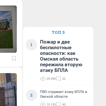
ТОП 5
Пожар и две
1
беспилотные
опасности: как
Омская область
пережила вторую
атаку БПЛА
29 359
22
ПВО отражает атаку БПЛА в
2
Омской области
19 153
90