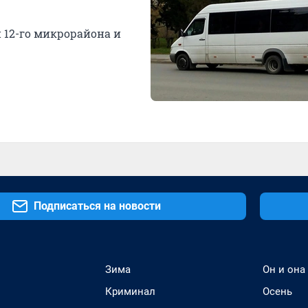
12-го микрорайона и
Подписаться на новости
Зима
Он и она
Криминал
Осень