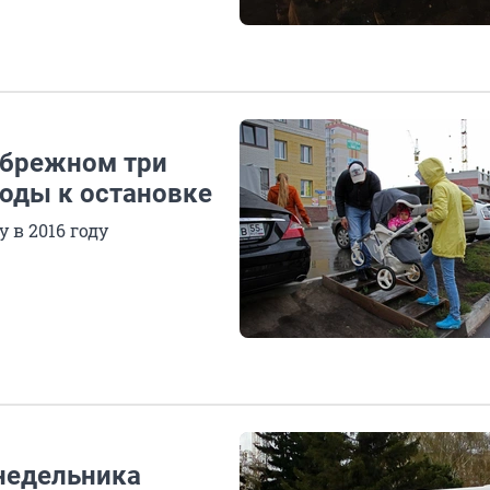
ибрежном три
ходы к остановке
 в 2016 году
недельника