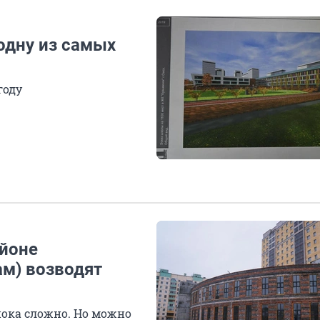
одну из самых
году
айоне
м) возводят
пока сложно. Но можно