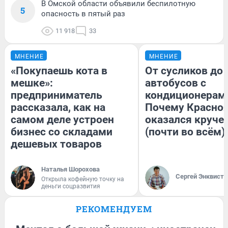
В Омской области объявили беспилотную
5
опасность в пятый раз
11 918
33
МНЕНИЕ
МНЕНИЕ
«Покупаешь кота в
От сусликов до
мешке»:
автобусов с
предприниматель
кондиционерам
рассказала, как на
Почему Красно
самом деле устроен
оказался круче
бизнес со складами
(почти во всём)
дешевых товаров
Наталья Шорохова
Сергей Энквист
Открыла кофейную точку на
деньги соцразвития
РЕКОМЕНДУЕМ