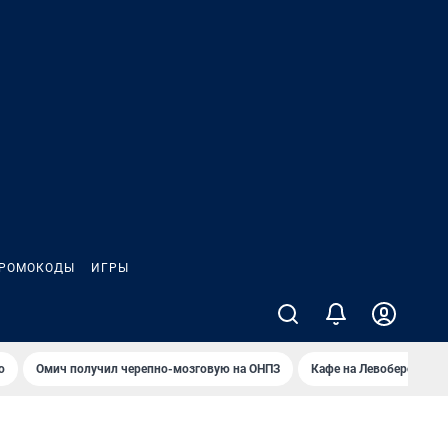
РОМОКОДЫ
ИГРЫ
о
Омич получил черепно-мозговую на ОНПЗ
Кафе на Левобережье в