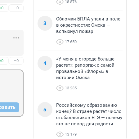
18 876
+0
–0
Обломки БПЛА упали в поле
3
в окрестностях Омска —
вспыхнул пожар
17 650
«У меня в огороде больше
+0
–0
4
растет»: репортаж с самой
провальной «Флоры» в
истории Омска
13 235
Российскому образованию
равить
5
конец? В стране растет число
стобалльников ЕГЭ — почему
это не повод для радости
13 179