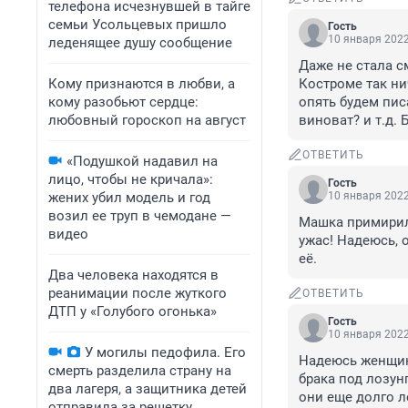
телефона исчезнувшей в тайге
семьи Усольцевых пришло
Гость
10 января 2022
леденящее душу сообщение
Даже не стала с
Кому признаются в любви, а
Костроме так нич
кому разобьют сердце:
опять будем пис
любовный гороскоп на август
виноват? и т.д. 
ОТВЕТИТЬ
«Подушкой надавил на
лицо, чтобы не кричала»:
Гость
жених убил модель и год
10 января 2022
возил ее труп в чемодане —
Машка примирила
видео
ужас! Надеюсь, о
её.
Два человека находятся в
реанимации после жуткого
ОТВЕТИТЬ
ДТП у «Голубого огонька»
Гость
10 января 2022
У могилы педофила. Его
Надеюсь женщина
смерть разделила страну на
брака под лозунг
два лагеря, а защитника детей
они еще долго ле
отправила за решетку