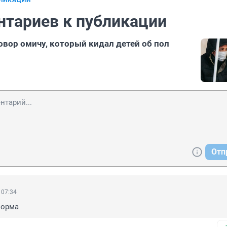
БЛИКАЦИИ
нтариев к публикации
овор омичу, который кидал детей об пол
Отп
 07:34
норма