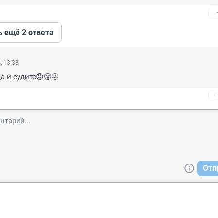
ь ещё 2 ответа
, 13:38
да и судите😡😤🤬
Отп