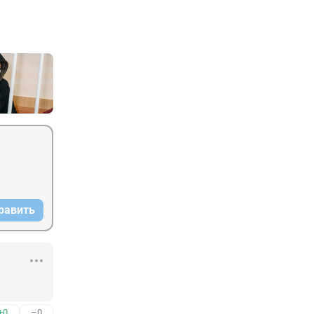
равить
+0
–0