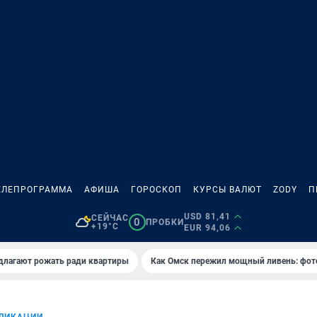
ЕЛЕПРОГРАММА
АФИША
ГОРОСКОП
КУРСЫ ВАЛЮТ
ZODY
П
USD 81,41
СЕЙЧАС
0
ПРОБКИ
+19°C
EUR 94,06
длагают рожать ради квартиры
Как Омск пережил мощный ливень: фот