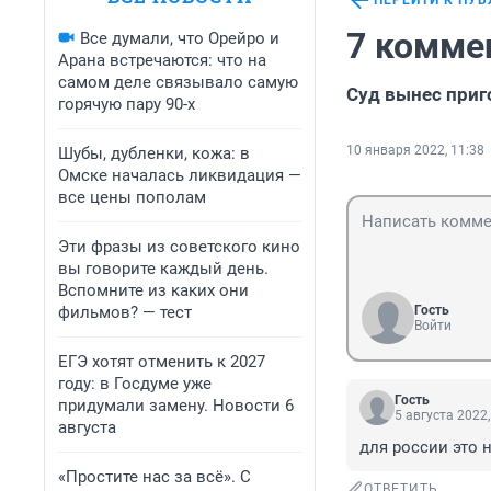
ПЕРЕЙТИ К ПУ
7 комме
Все думали, что Орейро и
Арана встречаются: что на
самом деле связывало самую
Суд вынес приг
горячую пару 90-х
10 января 2022, 11:38
Шубы, дубленки, кожа: в
Омске началась ликвидация —
все цены пополам
Эти фразы из советского кино
вы говорите каждый день.
Вспомните из каких они
фильмов? — тест
Гость
Войти
ЕГЭ хотят отменить к 2027
году: в Госдуме уже
Гость
придумали замену. Новости 6
5 августа 2022,
августа
для россии это 
«Простите нас за всё». С
ОТВЕТИТЬ