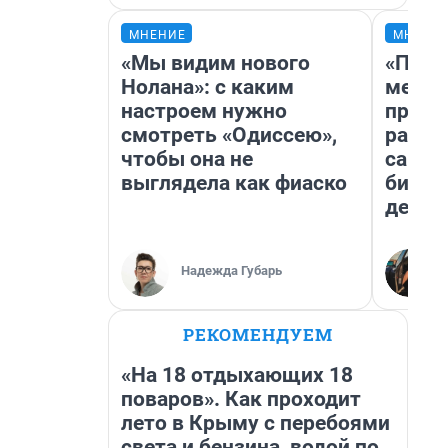
МНЕНИЕ
МНЕНИ
«Мы видим нового
«Поку
Нолана»: с каким
мешке
настроем нужно
предп
смотреть «Одиссею»,
расска
чтобы она не
самом
выглядела как фиаско
бизне
дешев
Надежда Губарь
РЕКОМЕНДУЕМ
«На 18 отдыхающих 18
поваров». Как проходит
лето в Крыму с перебоями
света и бензина, водой по