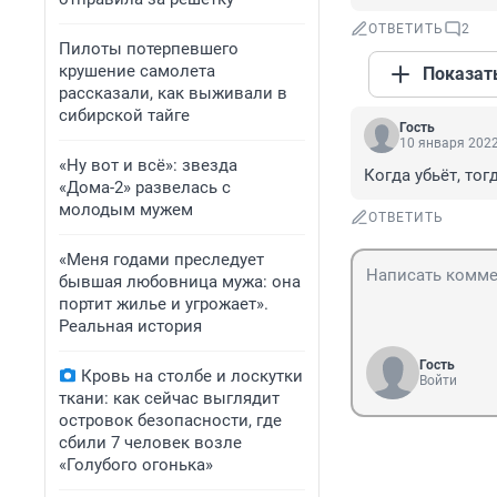
ОТВЕТИТЬ
2
Пилоты потерпевшего
крушение самолета
Показат
рассказали, как выживали в
сибирской тайге
Гость
10 января 2022
«Ну вот и всё»: звезда
Когда убьёт, тог
«Дома-2» развелась с
молодым мужем
ОТВЕТИТЬ
«Меня годами преследует
бывшая любовница мужа: она
портит жилье и угрожает».
Реальная история
Гость
Кровь на столбе и лоскутки
Войти
ткани: как сейчас выглядит
островок безопасности, где
сбили 7 человек возле
«Голубого огонька»