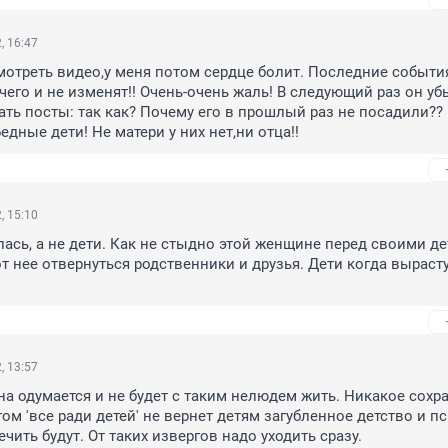
, 16:47
мотреть видео,у меня потом сердце болит. Последние события
его и не изменят!! Очень-очень жаль! В следующий раз он убье
ать посты: так как? Почему его в прошлый раз не посадили?? 
Бедные дети! Не матери у них нет,ни отца!!
, 15:10
сь, а не дети. Как не стыдно этой женщине перед своими дет
т нее отвернуться родственники и друзья. Дети когда вырасту
, 13:57
 одумается и не будет с таким нелюдем жить. Никакое сохра
ом 'все ради детей' не вернет детям загубленное детство и пс
чить будут. От таких извергов надо уходить сразу.