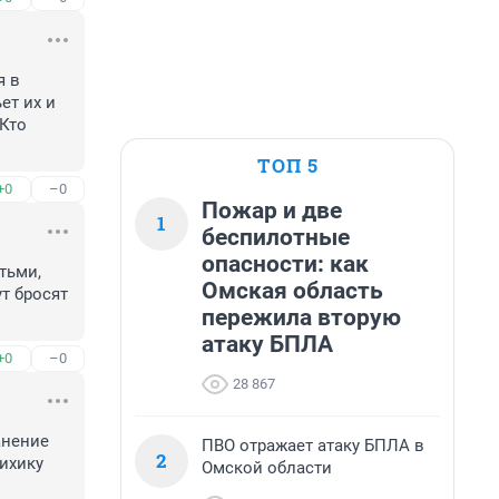
 в 
т их и 
Кто 
ТОП 5
+0
–0
Пожар и две
1
беспилотные
опасности: как
ьми, 
Омская область
т бросят 
пережила вторую
атаку БПЛА
+0
–0
28 867
нение 
ПВО отражает атаку БПЛА в
2
ихику 
Омской области