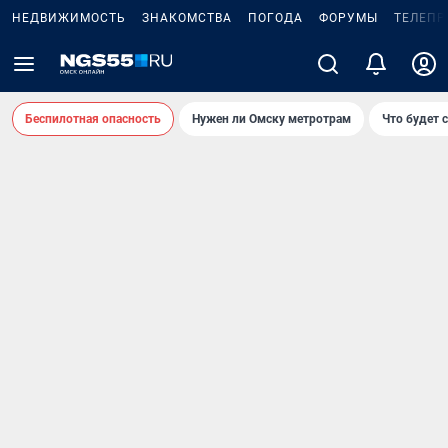
НЕДВИЖИМОСТЬ
ЗНАКОМСТВА
ПОГОДА
ФОРУМЫ
ТЕЛЕПР
Беспилотная опасность
Нужен ли Омску метротрам
Что будет 