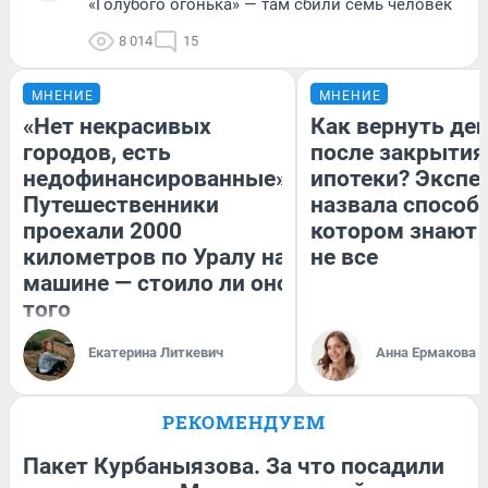
«Голубого огонька» — там сбили семь человек
8 014
15
МНЕНИЕ
МНЕНИЕ
«Нет некрасивых
Как вернуть де
городов, есть
после закрытия
недофинансированные».
ипотеки? Экспе
Путешественники
назвала способ,
проехали 2000
котором знают 
километров по Уралу на
не все
машине — стоило ли оно
того
Екатерина Литкевич
Анна Ермакова
РЕКОМЕНДУЕМ
Пакет Курбаныязова. За что посадили