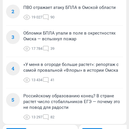
ПВО отражает атаку БПЛА в Омской области
2
19 027
90
Обломки БПЛА упали в поле в окрестностях
3
Омска — вспыхнул пожар
17 784
39
«У меня в огороде больше растет»: репортаж с
4
самой провальной «Флоры» в истории Омска
13 434
41
Российскому образованию конец? В стране
5
растет число стобалльников ЕГЭ — почему это
не повод для радости
13 297
82