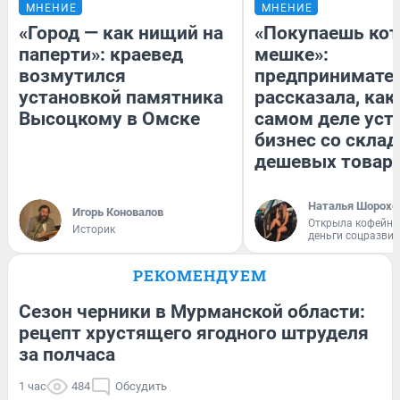
МНЕНИЕ
МНЕНИЕ
«Город — как нищий на
«Покупаешь кот
паперти»: краевед
мешке»:
возмутился
предпринимате
установкой памятника
рассказала, как
Высоцкому в Омске
самом деле уст
бизнес со скла
дешевых товар
Наталья Шорохо
Игорь Коновалов
Открыла кофейну
Историк
деньги соцразви
РЕКОМЕНДУЕМ
Сезон черники в Мурманской области:
рецепт хрустящего ягодного штруделя
за полчаса
1 час
484
Обсудить