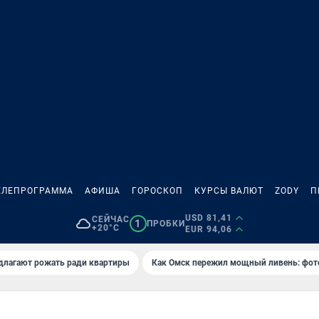
ЕЛЕПРОГРАММА
АФИША
ГОРОСКОП
КУРСЫ ВАЛЮТ
ZODY
П
USD 81,41
СЕЙЧАС
1
ПРОБКИ
+20°C
EUR 94,06
длагают рожать ради квартиры
Как Омск пережил мощный ливень: фот