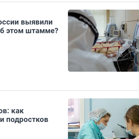
России выявили
об этом штамме?
в: как
 и подростков