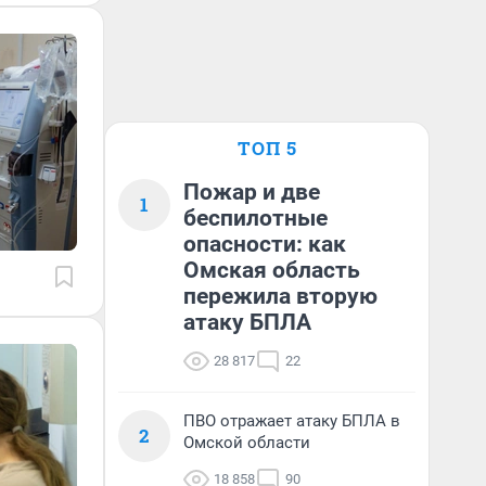
ТОП 5
Пожар и две
1
беспилотные
опасности: как
Омская область
пережила вторую
атаку БПЛА
28 817
22
ПВО отражает атаку БПЛА в
2
Омской области
18 858
90