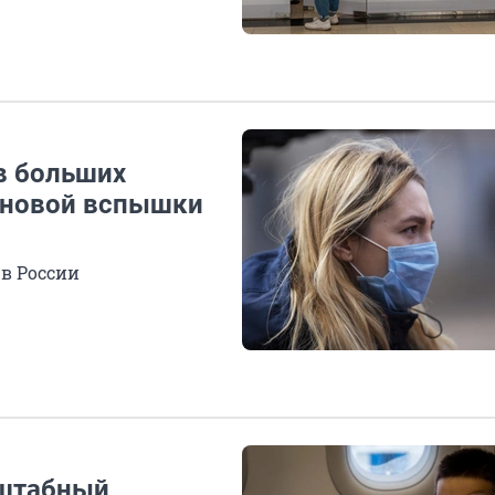
в больших
 новой вспышки
в России
сштабный