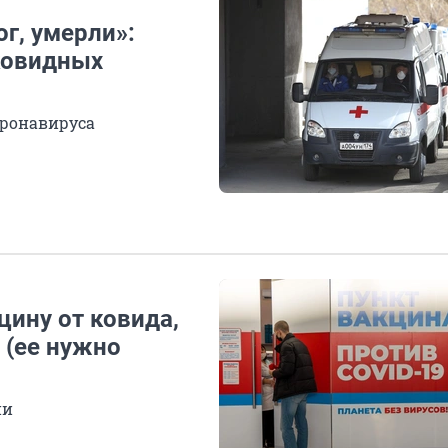
ог, умерли»:
ковидных
оронавируса
ину от ковида,
 (ее нужно
ии