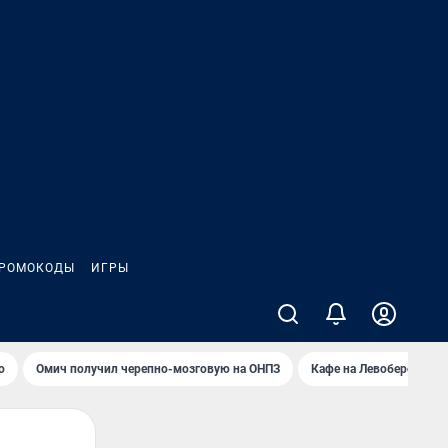
РОМОКОДЫ
ИГРЫ
о
Омич получил черепно-мозговую на ОНПЗ
Кафе на Левобережье в