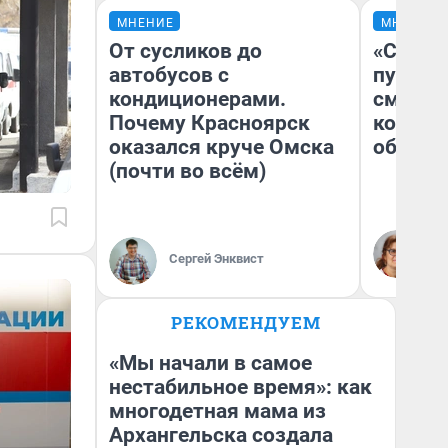
МНЕНИЕ
МНЕНИЕ
От сусликов до
«Спутал
автобусов с
пургу».
кондиционерами.
смерте
Почему Красноярск
которы
оказался круче Омска
обнару
(почти во всём)
Ир
Гл
Сергей Энквист
«Р
Во
РЕКОМЕНДУЕМ
«Мы начали в самое
нестабильное время»: как
многодетная мама из
Архангельска создала