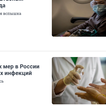
да
ая вспышка
 мер в России
ых инфекций
сь