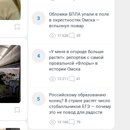
Обломки БПЛА упали в поле
3
в окрестностях Омска —
вспыхнул пожар
17 626
39
«У меня в огороде больше
4
растет»: репортаж с самой
провальной «Флоры» в
истории Омска
13 211
41
Российскому образованию
5
конец? В стране растет число
стобалльников ЕГЭ — почему
это не повод для радости
13 166
79