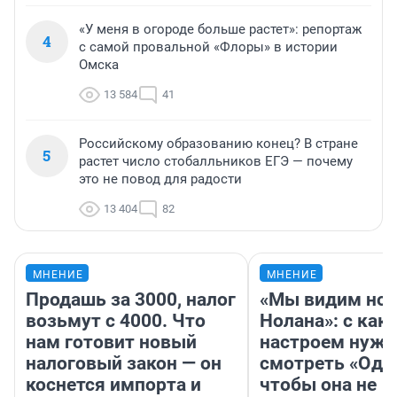
«У меня в огороде больше растет»: репортаж
4
с самой провальной «Флоры» в истории
Омска
13 584
41
Российскому образованию конец? В стране
5
растет число стобалльников ЕГЭ — почему
это не повод для радости
13 404
82
МНЕНИЕ
МНЕНИЕ
Продашь за 3000, налог
«Мы видим нов
возьмут с 4000. Что
Нолана»: с как
нам готовит новый
настроем нужн
налоговый закон — он
смотреть «Оди
коснется импорта и
чтобы она не