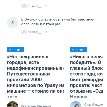
13 496
82
В Омской области объявили беспилотную
5
опасность в пятый раз
11 913
33
МНЕНИЕ
МНЕНИЕ
«Нет некрасивых
«Никого нельз
городов, есть
победить». О ч
недофинансированные».
главный блокб
Путешественники
этого года, ко
проехали 2000
бьет рекорды 
километров по Уралу на
прокате: честн
машине — стоило ли оно
отзыв на «Оди
того
Нолана
Стас Соколов
Екатерина Литкевич