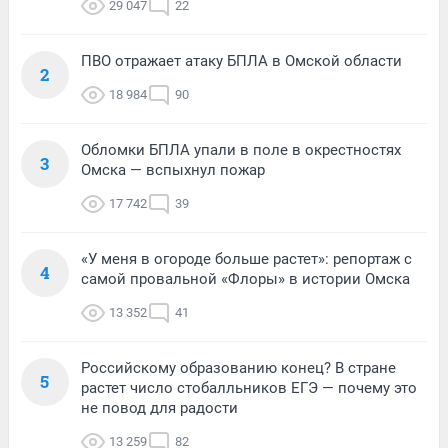
29 047
22
ПВО отражает атаку БПЛА в Омской области
2
18 984
90
Обломки БПЛА упали в поле в окрестностях
3
Омска — вспыхнул пожар
17 742
39
«У меня в огороде больше растет»: репортаж с
4
самой провальной «Флоры» в истории Омска
13 352
41
Российскому образованию конец? В стране
5
растет число стобалльников ЕГЭ — почему это
не повод для радости
13 259
82