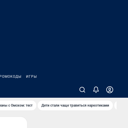
РОМОКОДЫ
ИГРЫ
заны с Омском: тест
Дети стали чаще травиться наркотиками
Появя