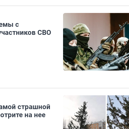
емы с
участников СВО
самой страшной
отрите на нее