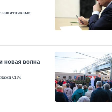
авозащитниками
и новая волна
ленами СПЧ