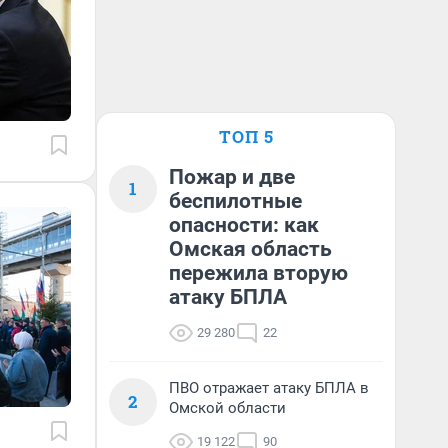
ТОП 5
Пожар и две
1
беспилотные
опасности: как
Омская область
пережила вторую
атаку БПЛА
29 280
22
ПВО отражает атаку БПЛА в
2
Омской области
19 122
90