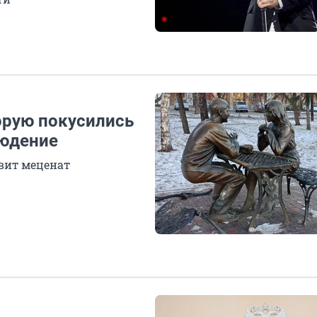
торую покусились
людение
вит меценат