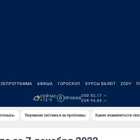
ЕЛЕПРОГРАММА
АФИША
ГОРОСКОП
КУРСЫ ВАЛЮТ
ZODY
П
USD 82,17
СЕЙЧАС
0
ПРОБКИ
+12°C
EUR 94,84
огонька»
Тюремная система и ее проблемы
Какие знаменитости свя