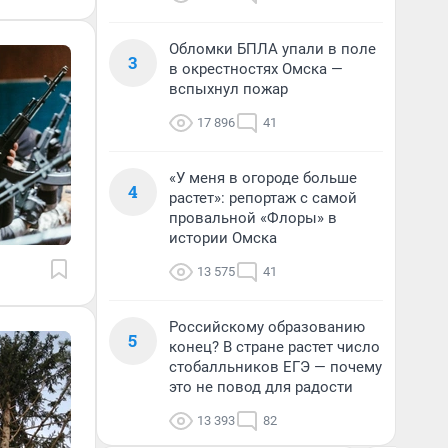
Обломки БПЛА упали в поле
3
в окрестностях Омска —
вспыхнул пожар
17 896
41
«У меня в огороде больше
4
растет»: репортаж с самой
провальной «Флоры» в
истории Омска
13 575
41
Российскому образованию
5
конец? В стране растет число
стобалльников ЕГЭ — почему
это не повод для радости
13 393
82