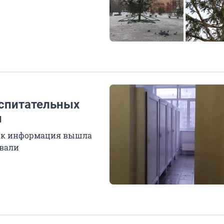
оспитательных
ы
 как информация вышла
овали