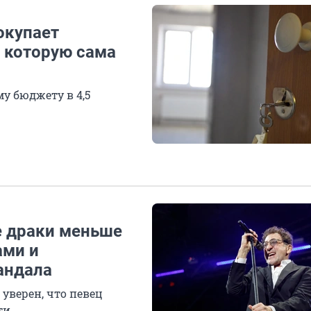
окупает
, которую сама
у бюджету в 4,5
е драки меньше
ами и
андала
уверен, что певец
ти