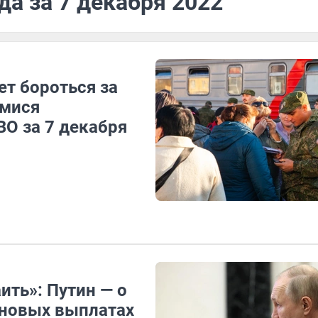
да за 7 декабря 2022
ет бороться за
имися
ВО за 7 декабря
аить»: Путин — о
 новых выплатах