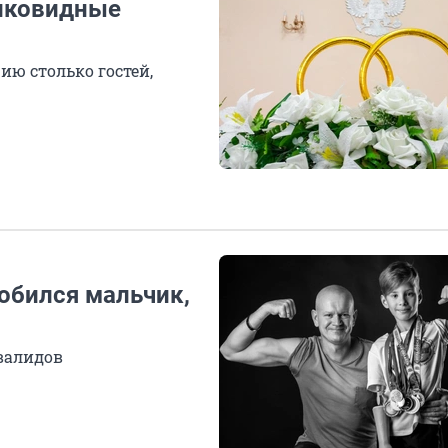
тиковидные
ю столько гостей,
добился мальчик,
валидов