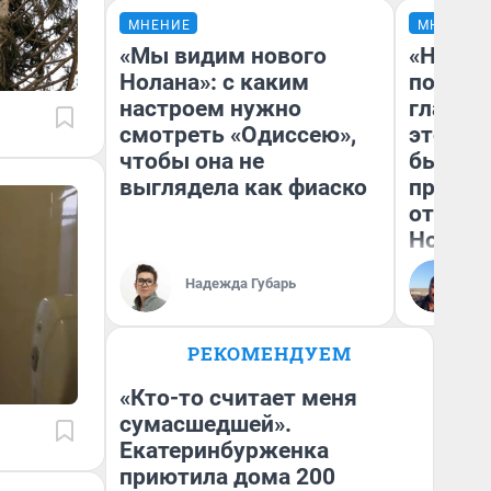
МНЕНИЕ
МНЕНИЕ
«Мы видим нового
«Никог
Нолана»: с каким
победи
настроем нужно
главны
смотреть «Одиссею»,
этого г
чтобы она не
бьет р
выглядела как фиаско
прокат
отзыв 
Нолана
Ст
Надежда Губарь
Эк
РЕКОМЕНДУЕМ
«Кто-то считает меня
сумасшедшей».
Екатеринбурженка
приютила дома 200