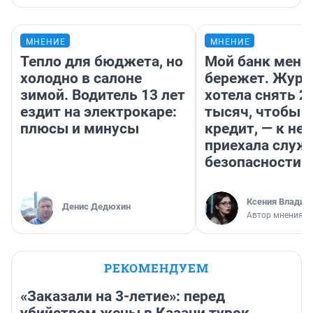
МНЕНИЕ
МНЕНИЕ
Тепло для бюджета, но
Мой банк меня
холодно в салоне
бережет. Журн
зимой. Водитель 13 лет
хотела снять 2
ездит на электрокаре:
тысяч, чтобы п
плюсы и минусы
кредит, — к не
приехала служ
безопасности
Ксения Владим
Денис Дедюхин
Автор мнения
РЕКОМЕНДУЕМ
«Заказали на 3-летие»: перед
убийством жены в Казани турок