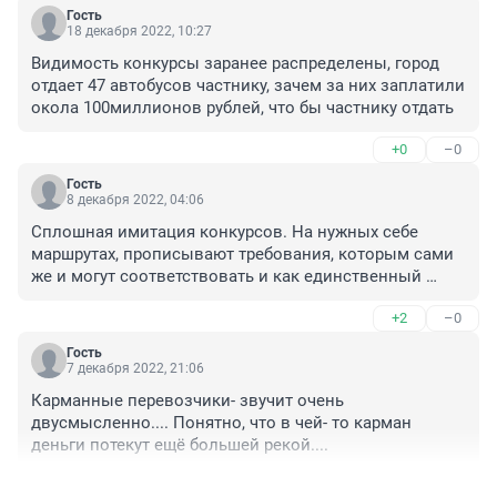
Гость
18 декабря 2022, 10:27
Видимость конкурсы заранее распределены, город 
отдает 47 автобусов частнику, зачем за них заплатили 
окола 100миллионов рублей, что бы частнику отдать
+0
–0
Гость
8 декабря 2022, 04:06
Сплошная имитация конкурсов. На нужных себе 
маршрутах, прописывают требования, которым сами 
же и могут соответствовать и как единственный 
участник, забирают весь лот по максимальной цене. 
+2
–0
С кармана в карман переложили, вот и вся 
экономика
Гость
7 декабря 2022, 21:06
Карманные перевозчики- звучит очень 
двусмысленно.... Понятно, что в чей- то карман 
деньги потекут ещё большей рекой....
+0
–0