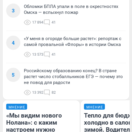
Обломки БПЛА упали в поле в окрестностях
3
Омска — вспыхнул пожар
17 894
41
«У меня в огороде больше растет»: репортаж с
4
самой провальной «Флоры» в истории Омска
13 573
41
Российскому образованию конец? В стране
5
растет число стобалльников ЕГЭ — почему это
не повод для радости
13 392
82
МНЕНИЕ
МНЕНИЕ
«Мы видим нового
Тепло для бюдж
Нолана»: с каким
холодно в сало
настроем нужно
зимой. Водитель