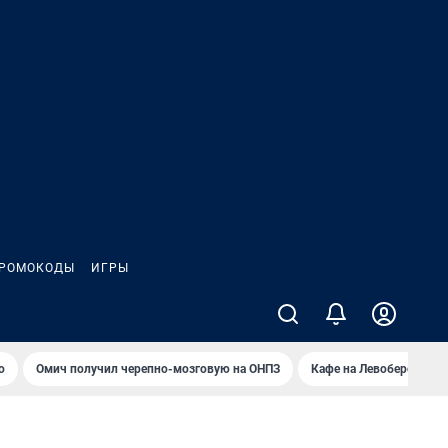
РОМОКОДЫ
ИГРЫ
о
Омич получил черепно-мозговую на ОНПЗ
Кафе на Левобережье в