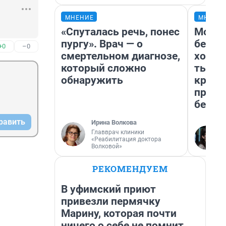
МНЕНИЕ
МНЕНИ
«Спуталась речь, понес
Мой б
пургу». Врач — о
береж
+0
–0
смертельном диагнозе,
хотел
который сложно
тысяч
обнаружить
креди
приех
безоп
равить
Ирина Волкова
Главврач клиники
«Реабилитация доктора
Волковой»
РЕКОМЕНДУЕМ
В уфимский приют
привезли пермячку
Марину, которая почти
ничего о себе не помнит.