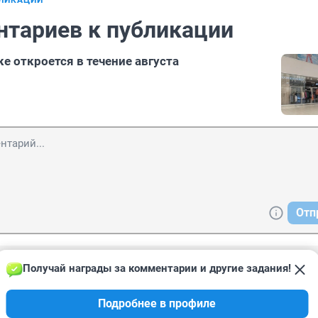
БЛИКАЦИИ
нтариев к публикации
е откроется в течение августа
Отп
Получай награды за комментарии и другие задания!
, 07:46
ать то? Вещи не айс, и цены высокие. Единственный раз купил
Подробнее в профиле
аже за 600 р. И всё! Невелика потеря!