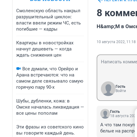
ПЕРЕЙТИ К ПУ
8 комме
Смоленскую область накрыл
разрушительный циклон:
власти ввели режим ЧС, есть
H&amp;M в Омск
погибшие — кадры
10 августа 2022, 11:18
Квартиры в новостройках
начнут дешеветь — когда
ждать снижения цен
Все думали, что Орейро и
Арана встречаются: что на
самом деле связывало самую
горячую пару 90-х
Гость
Войти
Шубы, дубленки, кожа: в
Омске началась ликвидация —
Гость
все цены пополам
18 августа 2022
А что там покуп
Эти фразы из советского кино
белые на распрод
вы говорите каждый день.