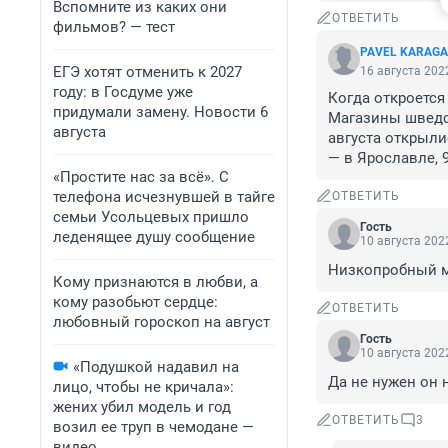
Вспомните из каких они
ОТВЕТИТЬ
фильмов? — тест
PAVEL KARAGA
ЕГЭ хотят отменить к 2027
16 августа 2022
году: в Госдуме уже
Когда откроется
придумали замену. Новости 6
Магазины шведск
августа
августа открылис
— в Ярославле, 
«Простите нас за всё». С
телефона исчезнувшей в тайге
ОТВЕТИТЬ
семьи Усольцевых пришло
Гость
леденящее душу сообщение
10 августа 2022
Низкопробный ма
Кому признаются в любви, а
кому разобьют сердце:
ОТВЕТИТЬ
любовный гороскоп на август
Гость
10 августа 2022
«Подушкой надавил на
Да не нужен он 
лицо, чтобы не кричала»:
жених убил модель и год
ОТВЕТИТЬ
3
возил ее труп в чемодане —
видео