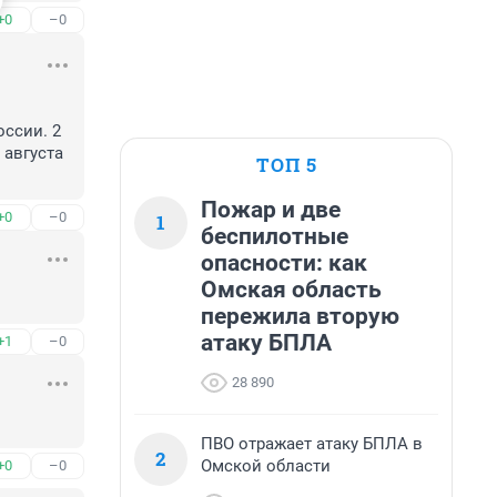
+0
–0
сии. 2 
августа 
ТОП 5
Пожар и две
+0
–0
1
беспилотные
опасности: как
Омская область
пережила вторую
атаку БПЛА
+1
–0
28 890
ПВО отражает атаку БПЛА в
2
Омской области
+0
–0