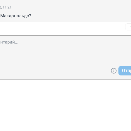
, 11:21
к Макдональдс?
Отп