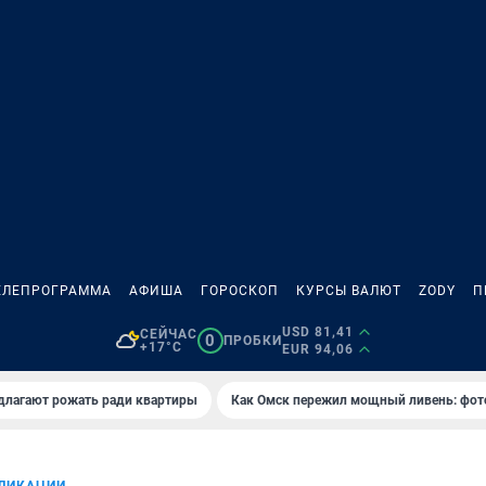
ЕЛЕПРОГРАММА
АФИША
ГОРОСКОП
КУРСЫ ВАЛЮТ
ZODY
П
USD 81,41
СЕЙЧАС
0
ПРОБКИ
+17°C
EUR 94,06
длагают рожать ради квартиры
Как Омск пережил мощный ливень: фот