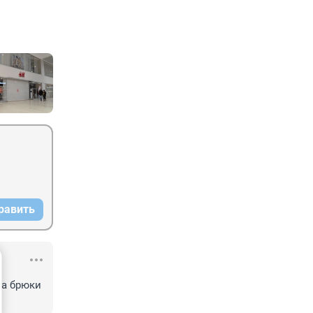
равить
а брюки 