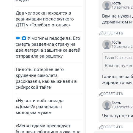
Гость
10 августа 2
Два человека находятся в
Вам не нужен 
реанимации после жуткого
дерматитом и 
ДТП у «Голубого огонька»
ОТВЕТИТЬ
У могилы педофила. Его
Гость
смерть разделила страну на
10 августа 2
два лагеря, а защитника детей
отправила за решетку
Гость
10 августа
Пилоты потерпевшего
крушение самолета
Галина, че за
рассказали, как выживали в
жирной точки 
сибирской тайге
ОТВЕТИТЬ
«Ну вот и всё»: звезда
Гость
«Дома-2» развелась с
10 августа 2
молодым мужем
Чушь тут не п
«Меня годами преследует
ОТВЕТИТЬ
бывшая любовница мужа: она