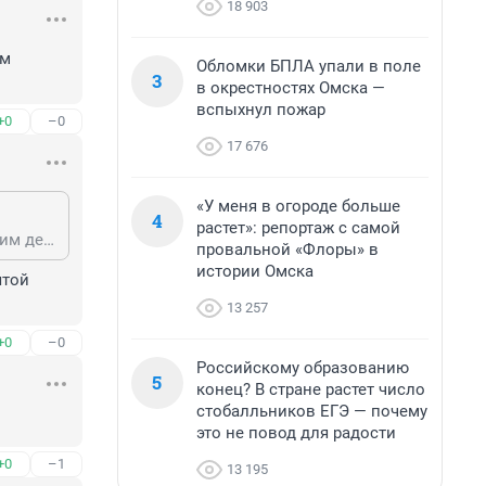
18 903
м 
Обломки БПЛА упали в поле
3
в окрестностях Омска —
вспыхнул пожар
+0
–0
17 676
«У меня в огороде больше
4
растет»: репортаж с самой
Вам не нужен , не надо за всех. Мы только там одежду ребёнку с утопическим дерматитом и брали. Добротная качественная, гипераллергенна одежда!!!
провальной «Флоры» в
истории Омска
той 
13 257
+0
–0
Российскому образованию
5
конец? В стране растет число
стобалльников ЕГЭ — почему
это не повод для радости
+0
–1
13 195