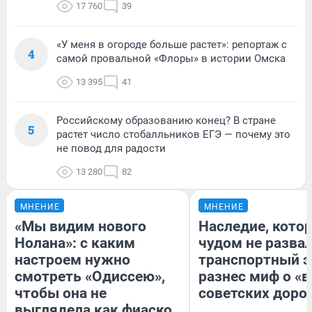
17 760
39
«У меня в огороде больше растет»: репортаж с
4
самой провальной «Флоры» в истории Омска
13 395
41
Российскому образованию конец? В стране
5
растет число стобалльников ЕГЭ — почему это
не повод для радости
13 280
82
МНЕНИЕ
МНЕНИЕ
«Мы видим нового
Наследие, кото
Нолана»: с каким
чудом не разва
настроем нужно
транспортный э
смотреть «Одиссею»,
разнес миф о «
чтобы она не
советских доро
выглядела как фиаско