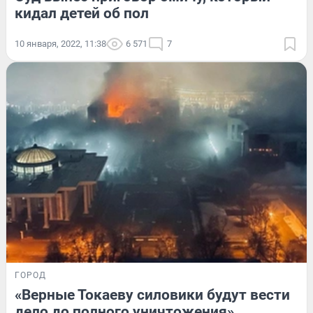
кидал детей об пол
10 января, 2022, 11:38
6 571
7
ГОРОД
«Верные Токаеву силовики будут вести
дело до полного уничтожения».