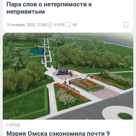
Пара слов о нетерпимости к
непривитым
10 января, 2022, 12:40
8 979
85
ГОРОД
Мэрия Омска сэкономила почти 9