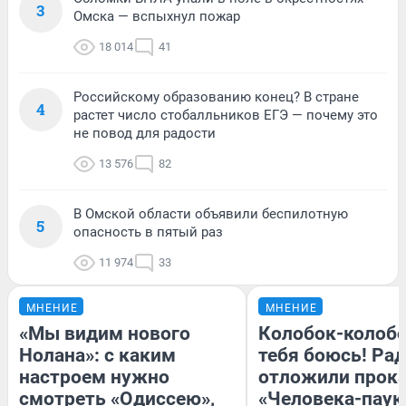
3
Омска — вспыхнул пожар
18 014
41
Российскому образованию конец? В стране
4
растет число стобалльников ЕГЭ — почему это
не повод для радости
13 576
82
В Омской области объявили беспилотную
5
опасность в пятый раз
11 974
33
МНЕНИЕ
МНЕНИЕ
«Мы видим нового
Колобок-колобо
Нолана»: с каким
тебя боюсь! Рад
настроем нужно
отложили прок
смотреть «Одиссею»,
«Человека-паук