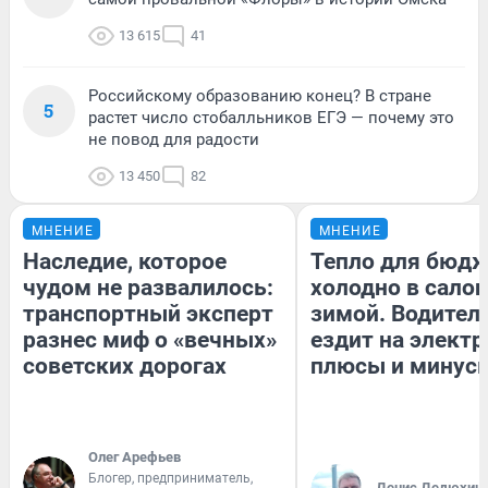
13 615
41
Российскому образованию конец? В стране
5
растет число стобалльников ЕГЭ — почему это
не повод для радости
13 450
82
МНЕНИЕ
МНЕНИЕ
Наследие, которое
Тепло для бюдж
чудом не развалилось:
холодно в сало
транспортный эксперт
зимой. Водитель
разнес миф о «вечных»
ездит на электр
советских дорогах
плюсы и минус
Олег Арефьев
Блогер, предприниматель,
Денис Дедюхин