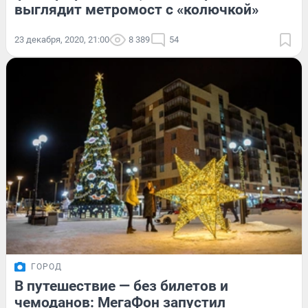
выглядит метромост с «колючкой»
23 декабря, 2020, 21:00
8 389
54
ГОРОД
В путешествие — без билетов и
чемоданов: МегаФон запустил