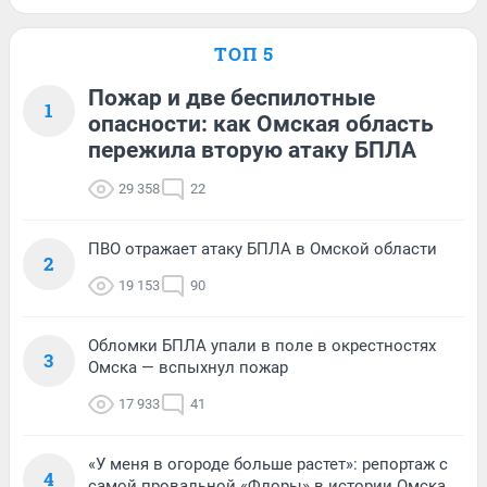
ТОП 5
Пожар и две беспилотные
1
опасности: как Омская область
пережила вторую атаку БПЛА
29 358
22
ПВО отражает атаку БПЛА в Омской области
2
19 153
90
Обломки БПЛА упали в поле в окрестностях
3
Омска — вспыхнул пожар
17 933
41
«У меня в огороде больше растет»: репортаж с
4
самой провальной «Флоры» в истории Омска