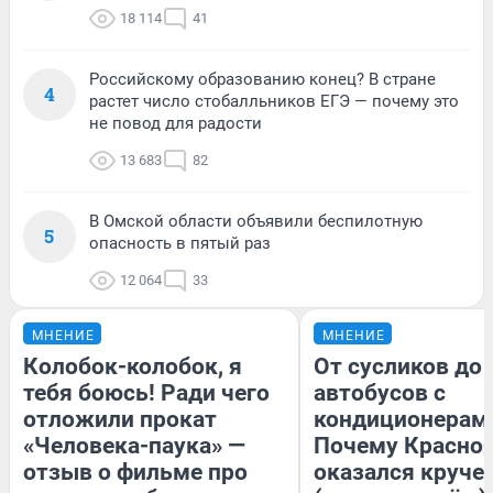
18 114
41
Российскому образованию конец? В стране
4
растет число стобалльников ЕГЭ — почему это
не повод для радости
13 683
82
В Омской области объявили беспилотную
5
опасность в пятый раз
12 064
33
МНЕНИЕ
МНЕНИЕ
Колобок-колобок, я
От сусликов до
тебя боюсь! Ради чего
автобусов с
отложили прокат
кондиционерам
«Человека-паука» —
Почему Красно
отзыв о фильме про
оказался круче