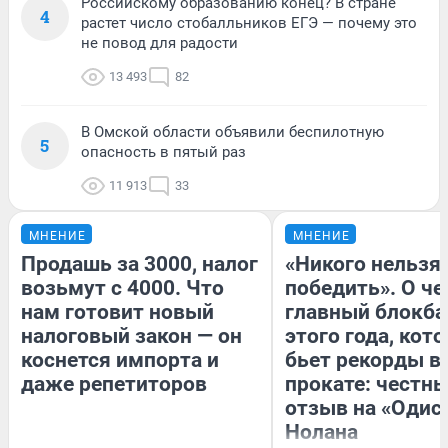
Российскому образованию конец? В стране
4
растет число стобалльников ЕГЭ — почему это
не повод для радости
13 493
82
В Омской области объявили беспилотную
5
опасность в пятый раз
11 913
33
МНЕНИЕ
МНЕНИЕ
Продашь за 3000, налог
«Никого нельзя
возьмут с 4000. Что
победить». О ч
нам готовит новый
главный блокба
налоговый закон — он
этого года, кот
коснется импорта и
бьет рекорды в
даже репетиторов
прокате: честн
отзыв на «Одис
Нолана