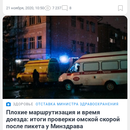
21 ноября, 2020, 10:50
7 237
8
ЗДОРОВЬЕ
ОТСТАВКА МИНИСТРА ЗДРАВООХРАНЕНИЯ
ПРО
Плохие маршрутизация и время
доезда: итоги проверки омской скорой
после пикета у Минздрава