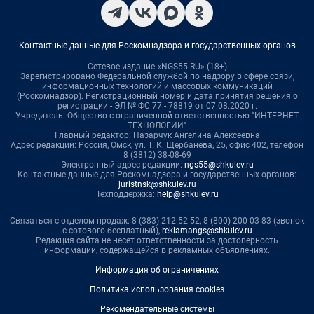
Контактные данные для Роскомнадзора и государственных органов
Сетевое издание «NGS55.RU» (18+)
Зарегистрировано Федеральной службой по надзору в сфере связи,
информационных технологий и массовых коммуникаций
(Роскомнадзор). Регистрационный номер и дата принятия решения о
регистрации - ЭЛ № ФС 77 - 78819 от 07.08.2020 г.
Учредитель: Общество с ограниченной ответственностью "ИНТЕРНЕТ
ТЕХНОЛОГИИ"
Главный редактор: Назарчук Ангелина Алексеевна
Адрес редакции: Россия, Омск, ул. Т. К. Щербанева, 25, офис 402, телефон
8 (3812) 38-08-69
Электронный адрес редакции:
ngs55@shkulev.ru
Контактные данные для Роскомнадзора и государственных органов:
juristnsk@shkulev.ru
Техподдержка:
help@shkulev.ru
Связаться с отделом продаж: 8 (383) 212-52-52, 8 (800) 200-03-83 (звонок
с сотового бесплатный),
reklamangs@shkulev.ru
Редакция сайта не несет ответственности за достоверность
информации, содержащейся в рекламных объявлениях.
Информация об ограничениях
Политика использования cookies
Рекомендательные системы