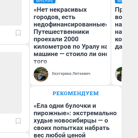
МНЕНИЕ
МНЕНИЕ
«Нет некрасивых
Продаш
городов, есть
возьмут
недофинансированные».
нам го
Путешественники
налого
проехали 2000
коснет
километров по Уралу на
даже р
машине — стоило ли оно
того
Екатерина Литкевич
Ан
РЕКОМЕНДУЕМ
«Ела одни булочки и
пирожные»: экстремально
худые новосибирцы — о
своих попытках набрать
вес любой ценой