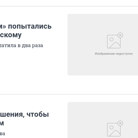
м» попытались
йскому
атила в два раза
ешения, чтобы
м
ва