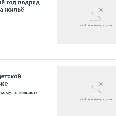
й год подряд
на жильё
детской
вке
икому не мешают»