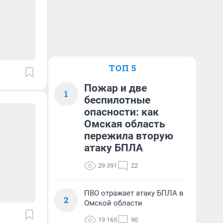
ТОП 5
Пожар и две
1
беспилотные
опасности: как
Омская область
пережила вторую
атаку БПЛА
29 391
22
ПВО отражает атаку БПЛА в
2
Омской области
19 165
90