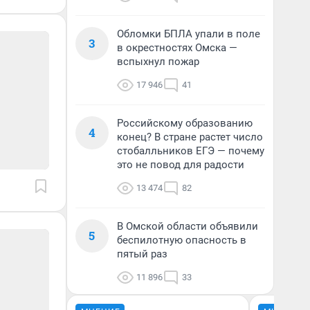
Обломки БПЛА упали в поле
3
в окрестностях Омска —
вспыхнул пожар
17 946
41
Российскому образованию
4
конец? В стране растет число
стобалльников ЕГЭ — почему
это не повод для радости
13 474
82
В Омской области объявили
5
беспилотную опасность в
пятый раз
11 896
33