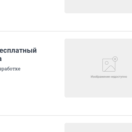
бесплатный
а
зработке