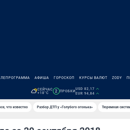
ЕЛЕПРОГРАММА
АФИША
ГОРОСКОП
КУРСЫ ВАЛЮТ
ZODY
П
USD 82,17
СЕЙЧАС
2
ПРОБКИ
+18°C
EUR 94,84
се, что известно
Разбор ДТП у «Голубого огонька»
Тюремная систе