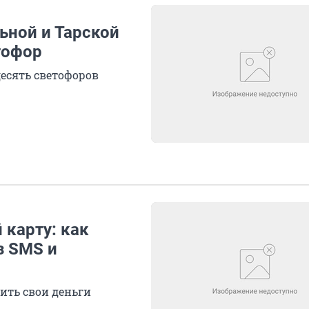
ьной и Тарской
тофор
десять светофоров
 карту: как
з SMS и
ить свои деньги