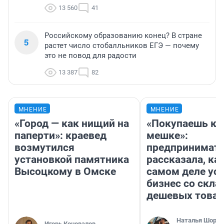
13 560
41
Российскому образованию конец? В стране
5
растет число стобалльников ЕГЭ — почему
это не повод для радости
13 387
82
МНЕНИЕ
МНЕНИЕ
«Город — как нищий на
«Покупаешь ко
паперти»: краевед
мешке»:
возмутился
предпринимат
установкой памятника
рассказала, как
Высоцкому в Омске
самом деле ус
бизнес со скл
дешевых това
Наталья Шорох
Игорь Коновалов